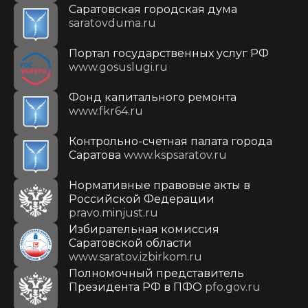
Саратовская городская дума
saratovduma.ru
Портал государственных услуг РФ
www.gosuslugi.ru
Фонд капитального ремонта
www.fkr64.ru
Контрольно-счетная палата города
Саратова
www.kspsaratov.ru
Нормативные правовые акты в
Российской Федерации
pravo.minjust.ru
Избирательная комиссия
Саратовской области
www.saratov.izbirkom.ru
Полномочный представитель
Президента РФ в ПФО
pfo.gov.ru