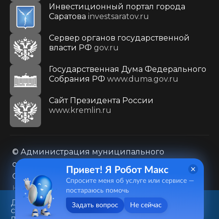
Инвестиционный портал города
Саратова
investsaratov.ru
Сервер органов государственной
власти РФ
gov.ru
Государственная Дума Федерального
Собрания РФ
www.duma.gov.ru
Cайт Президента России
www.kremlin.ru
© Администрация муниципального
образования городского округа «Город
Привет! Я Робот Макс
Саратов»
Спросите меня об услуге или сервисе —
Контакты
Карта сайта
постараюсь помочь
Политика в отношении обработки
Данный веб-сайт использует
Задать вопрос
Не сейчас
cookie-файлы в целях
персональных данных
предоставления вам лучшего