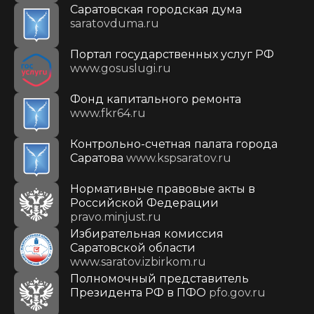
Саратовская городская дума
saratovduma.ru
Портал государственных услуг РФ
www.gosuslugi.ru
Фонд капитального ремонта
www.fkr64.ru
Контрольно-счетная палата города
Саратова
www.kspsaratov.ru
Нормативные правовые акты в
Российской Федерации
pravo.minjust.ru
Избирательная комиссия
Саратовской области
www.saratov.izbirkom.ru
Полномочный представитель
Президента РФ в ПФО
pfo.gov.ru