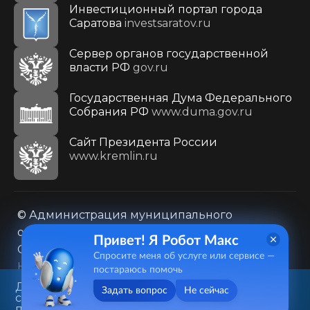
Инвестиционный портал города
Саратова
investsaratov.ru
Сервер органов государственной
власти РФ
gov.ru
Государственная Дума Федерального
Собрания РФ
www.duma.gov.ru
Cайт Президента России
www.kremlin.ru
© Администрация муниципального
образования городского округа «Город
Привет! Я Робот Макс
Саратов»
Спросите меня об услуге или сервисе —
Контакты
Карта сайта
постараюсь помочь
Политика в отношении обработки
Данный веб-сайт использует
Задать вопрос
Не сейчас
cookie-файлы в целях
персональных данных
предоставления вам лучшего