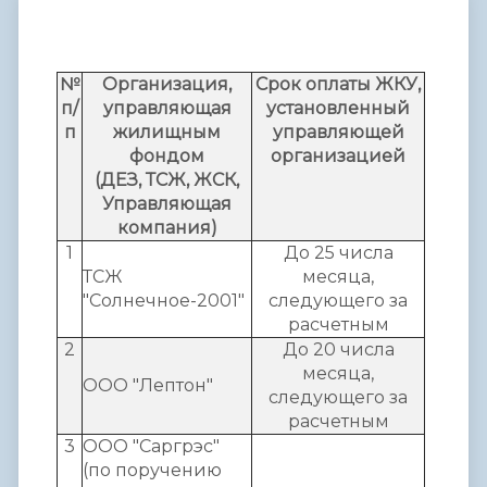
№
Организация,
Срок оплаты ЖКУ,
п/
управляющая
установленный
п
жилищным
управляющей
фондом
организацией
(ДЕЗ, ТСЖ, ЖСК,
Управляющая
компания)
1
До 25 числа
ТСЖ
месяца,
"Солнечное-2001"
следующего за
расчетным
2
До 20 числа
месяца,
ООО "Лептон"
следующего за
расчетным
3
ООО "Саргрэс"
(по поручению