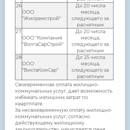
26
До 20 числа
ООО
месяца,
"Жилремстрой"
следующего за
расчетным
27
До 20 числа
ООО "Компания
месяца,
"ВолгаСарСтрой"
следующего за
расчетным
28
До 25 числа
ООО
месяца,
"ВистаКомСар"
следующего за
расчетным
Своевременная оплата жилищно-
коммунальных услуг, дает возможность
избежать излишних затрат по
квартплате.
За несвоевременную оплату жилищно-
коммунальных услуг, согласно
действующему жилищному
законодательству, начисляется пеня.