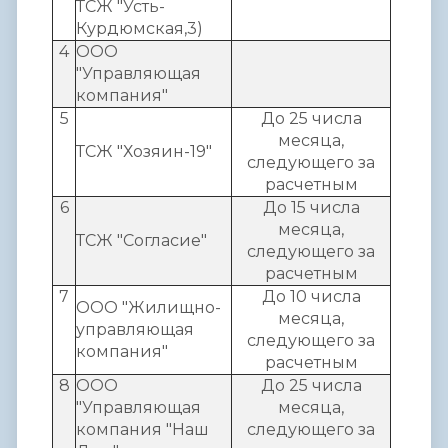
ТСЖ "Усть-
Курдюмская,3)
4
ООО
"Управляющая
компания"
5
До 25 числа
месяца,
ТСЖ "Хозяин-19"
следующего за
расчетным
6
До 15 числа
месяца,
ТСЖ "Согласие"
следующего за
расчетным
7
До 10 числа
ООО "Жилищно-
месяца,
управляющая
следующего за
компания"
расчетным
8
ООО
До 25 числа
"Управляющая
месяца,
компания "Наш
следующего за