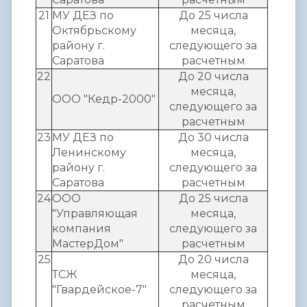
21
МУ ДЕЗ по
До 25 числа
Октябрьскому
месяца,
району г.
следующего за
Саратова
расчетным
22
До 20 числа
месяца,
ООО "Кедр-2000"
следующего за
расчетным
23
МУ ДЕЗ по
До 30 числа
Ленинскому
месяца,
району г.
следующего за
Саратова
расчетным
24
ООО
До 25 числа
"Управляющая
месяца,
компания
следующего за
МастерДом"
расчетным
25
До 20 числа
ТСЖ
месяца,
"Гвардейское-7"
следующего за
расчетным