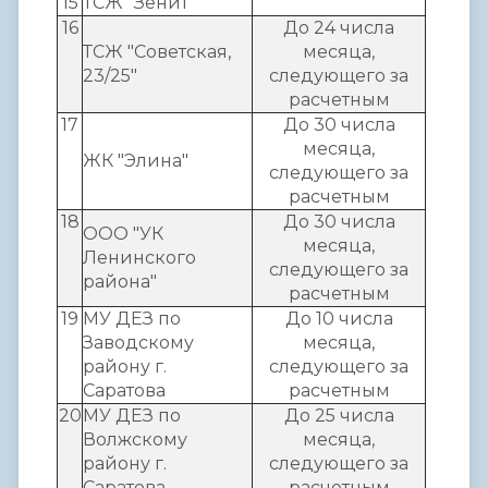
15
ТСЖ "Зенит"
16
До 24 числа
ТСЖ "Советская,
месяца,
23/25"
следующего за
расчетным
17
До 30 числа
месяца,
ЖК "Элина"
следующего за
расчетным
18
До 30 числа
ООО "УК
месяца,
Ленинского
следующего за
района"
расчетным
19
МУ ДЕЗ по
До 10 числа
Заводскому
месяца,
району г.
следующего за
Саратова
расчетным
20
МУ ДЕЗ по
До 25 числа
Волжскому
месяца,
району г.
следующего за
Саратова
расчетным