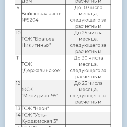
Дом"
расчетным
9
До 10 числа
Войсковая часть
месяца,
№5204
следующего за
расчетным
10
До 25 числа
ТСЖ "Братьев
месяца,
Никитиных"
следующего за
расчетным
11
До 30 числа
ТСЖ
месяца,
"Державинское"
следующего за
расчетным
12
До 25 числа
ЖСК
месяца,
"Меридиан-95"
следующего за
расчетным
13
ТСЖ "Неон"
14
ТСЖ "Усть-
Курдюмская 3"