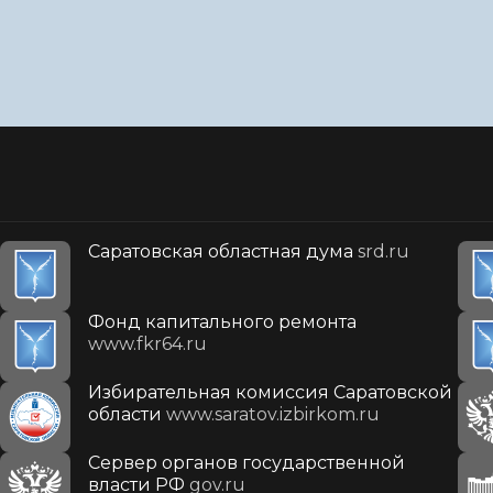
Саратовская областная дума
srd.ru
Фонд капитального ремонта
www.fkr64.ru
Избирательная комиссия Саратовской
области
www.saratov.izbirkom.ru
Сервер органов государственной
власти РФ
gov.ru