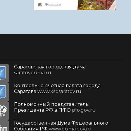
Саратовская городская дума
saratovduma.ru
Контрольно-счетная палата города
Саратова
www.kspsaratov.ru
Полномочный представитель
Президента РФ в ПФО
pfo.gov.ru
Государственная Дума Федерального
Собрания РФ
www.duma.gov.ru