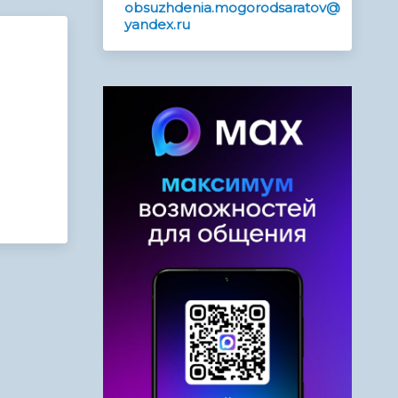
obsuzhdenia.mogorodsaratov@
yandex.ru