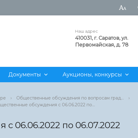
Наш адрес
410031, г. Саратов, ул.
Первомайская, д. 78
Документы
Аукционы, конкурсы
а администрации
рода
аукционы
Достопримечательности
Структурные подразделен
Генеральный план
Для арендаторов
уре
›
Общественные обсуждения по вопросам град...
›
щественные обсуждения с 06.06.2022 по...
нность
альные учреждения
ия о предоставлении
Z
Муниципальные предприят
Проекты административны
Нестационарная торговля
х участков
регламентов
рода
 продаже объектов
Информация о муниципаль
 06.06.2022 по 06.07.2022
о фонда
имуществе