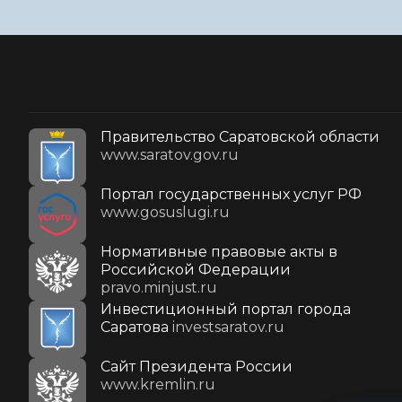
Правительство Саратовской области
www.saratov.gov.ru
Портал государственных услуг РФ
www.gosuslugi.ru
Нормативные правовые акты в
Российской Федерации
pravo.minjust.ru
Инвестиционный портал города
Саратова
investsaratov.ru
Cайт Президента России
www.kremlin.ru