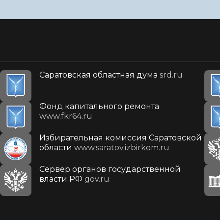
Саратовская областная дума
srd.ru
Фонд капитального ремонта
www.fkr64.ru
Избирательная комиссия Саратовской
области
www.saratov.izbirkom.ru
Сервер органов государственной
власти РФ
gov.ru