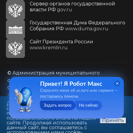
Сервер органов государственной
власти РФ
gov.ru
Государственная Дума Федерального
Собрания РФ
www.duma.gov.ru
Cайт Президента России
www.kremlin.ru
© Администрация муниципального
образования городского округа «Город
Привет! Я Робот Макс
Саратов»
Спросите меня об услуге или сервисе —
Контакты
Карта сайта
постараюсь помочь
Политика в отношении обработки
Данный веб-сайт использует
Задать вопрос
Не сейчас
cookie-файлы в целях
персональных данных
предоставления вам лучшего
410031, г. Саратов, ул. Первомайская, д. 78
пользовательского опыта на нашем
Принять
сайте. Продолжая использовать
+7(8452)26-02-49
данный сайт, вы соглашаетесь с
использованием нами cookie-