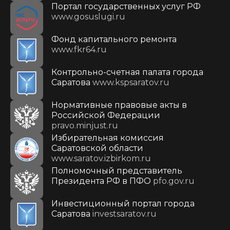
Портал государственных услуг РФ
www.gosuslugi.ru
Фонд капитального ремонта
www.fkr64.ru
Контрольно-счетная палата города
Саратова
www.kspsaratov.ru
Нормативные правовые акты в
Российской Федерации
pravo.minjust.ru
Избирательная комиссия
Саратовской области
www.saratov.izbirkom.ru
Полномочный представитель
Президента РФ в ПФО
pfo.gov.ru
Инвестиционный портал города
Саратова
investsaratov.ru