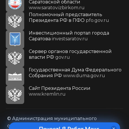
Саратовской области
www.saratov.izbirkom.ru
Полномочный представитель
Президента РФ в ПФО
pfo.gov.ru
Инвестиционный портал города
Саратова
investsaratov.ru
Сервер органов государственной
власти РФ
gov.ru
Государственная Дума Федерального
Собрания РФ
www.duma.gov.ru
Cайт Президента России
www.kremlin.ru
© Администрация муниципального
образования городского округа «Город