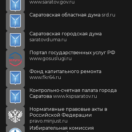
www.saratov.gov.ru
Саратовская областная дума
srd.ru
Саратовская городская дума
saratovduma.ru
Портал государственных услуг РФ
www.gosuslugi.ru
Фонд капитального ремонта
www.fkr64.ru
Контрольно-счетная палата города
Саратова
www.kspsaratov.ru
Нормативные правовые акты в
Российской Федерации
pravo.minjust.ru
Избирательная комиссия