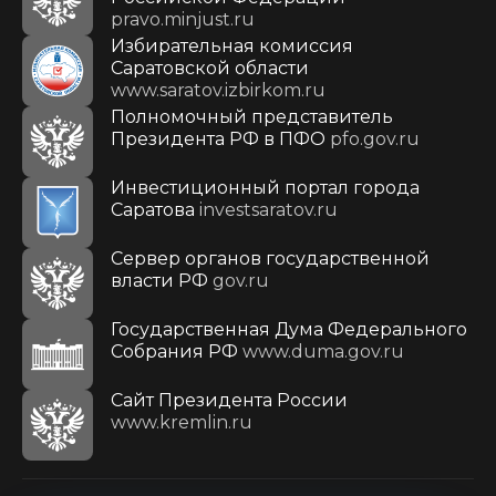
pravo.minjust.ru
Избирательная комиссия
Саратовской области
www.saratov.izbirkom.ru
Полномочный представитель
Президента РФ в ПФО
pfo.gov.ru
Инвестиционный портал города
Саратова
investsaratov.ru
Сервер органов государственной
власти РФ
gov.ru
Государственная Дума Федерального
Собрания РФ
www.duma.gov.ru
Cайт Президента России
www.kremlin.ru