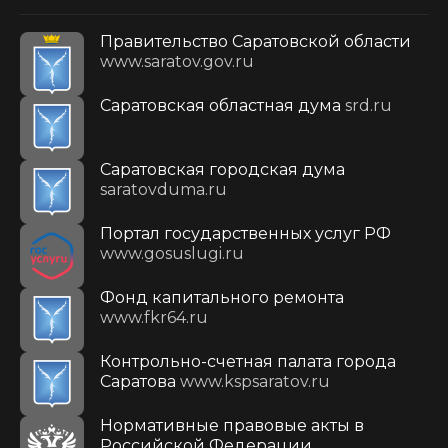
Правительство Саратовской области
www.saratov.gov.ru
Саратовская областная дума
srd.ru
Саратовская городская дума
saratovduma.ru
Портал государственных услуг РФ
www.gosuslugi.ru
Фонд капитального ремонта
www.fkr64.ru
Контрольно-счетная палата города
Саратова
www.kspsaratov.ru
Нормативные правовые акты в
Российской Федерации