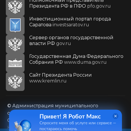
Полномочный представитель
Президента РФ в ПФО
pfo.gov.ru
Инвестиционный портал города
Саратова
investsaratov.ru
Сервер органов государственной
власти РФ
gov.ru
Государственная Дума Федерального
Собрания РФ
www.duma.gov.ru
Cайт Президента России
www.kremlin.ru
© Администрация муниципального
образования городского округа «Город
Привет! Я Робот Макс
Саратов»
Спросите меня об услуге или сервисе —
Контакты
Карта сайта
постараюсь помочь