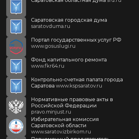
Саратовская областная дума
srd.ru
Саратовская городская дума
saratovduma.ru
Портал государственных услуг РФ
www.gosuslugi.ru
Фонд капитального ремонта
www.fkr64.ru
Контрольно-счетная палата города
Саратова
www.kspsaratov.ru
Нормативные правовые акты в
Российской Федерации
pravo.minjust.ru
Избирательная комиссия
Саратовской области
www.saratov.izbirkom.ru