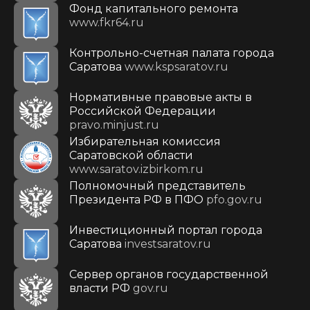
Фонд капитального ремонта
www.fkr64.ru
Контрольно-счетная палата города
Саратова
www.kspsaratov.ru
Нормативные правовые акты в
Российской Федерации
pravo.minjust.ru
Избирательная комиссия
Саратовской области
www.saratov.izbirkom.ru
Полномочный представитель
Президента РФ в ПФО
pfo.gov.ru
Инвестиционный портал города
Саратова
investsaratov.ru
Сервер органов государственной
власти РФ
gov.ru