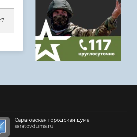
27
Саратовская городская дума
saratovduma.ru