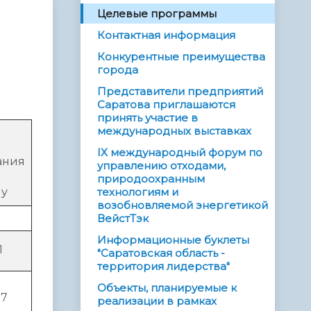
Целевые программы
Контактная информация
Конкурентные преимущества
города
Представители предприятий
Саратова приглашаются
принять участие в
я
международных выставках
IX международный форум по
ания
управлению отходами,
природоохранным
му
технологиям и
возобновляемой энергетикой
ВейстТэк
Информационные буклеты
1
"Саратовская область -
территория лидерства"
Объекты, планируемые к
37
реализации в рамках