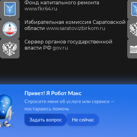
Фонд капитального ремонта
www.fkr64.ru
Избирательная комиссия Саратовской
области
www.saratov.izbirkom.ru
Сервер органов государственной
власти РФ
gov.ru
Привет! Я Робот Макс
410031, г. Саратов, ул. Первомайская, д. 78
Спросите меня об услуге или сервисе —
+7(8452)26-02-49
постараюсь помочь
Задать вопрос
Не сейчас