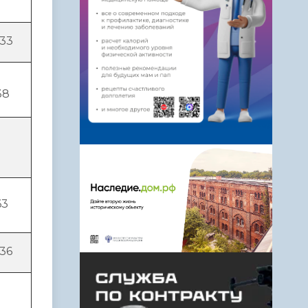
033
38
63
36