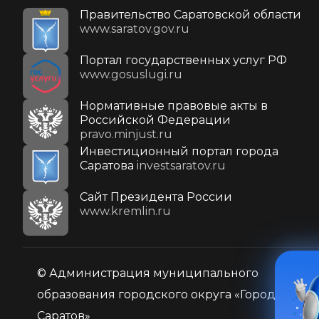
Правительство Саратовской области
www.saratov.gov.ru
Портал государственных услуг РФ
www.gosuslugi.ru
Нормативные правовые акты в
Российской Федерации
pravo.minjust.ru
Инвестиционный портал города
Саратова
investsaratov.ru
Cайт Президента России
www.kremlin.ru
© Администрация муниципального
образования городского округа «Город
Саратов»