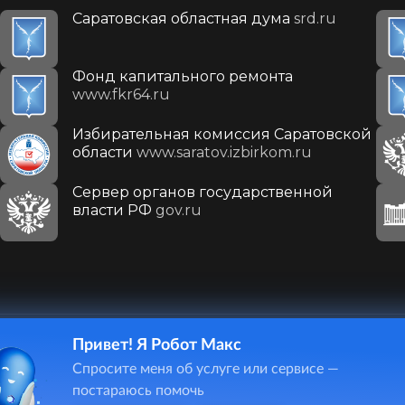
Саратовская областная дума
srd.ru
Фонд капитального ремонта
www.fkr64.ru
Избирательная комиссия Саратовской
области
www.saratov.izbirkom.ru
Сервер органов государственной
власти РФ
gov.ru
Привет! Я Робот Макс
410031, г. Саратов, ул. Первомайская, д. 78
Спросите меня об услуге или сервисе —
+7(8452)26-02-49
постараюсь помочь