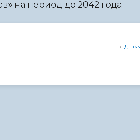
в» на период до 2042 года
администрации
Доку