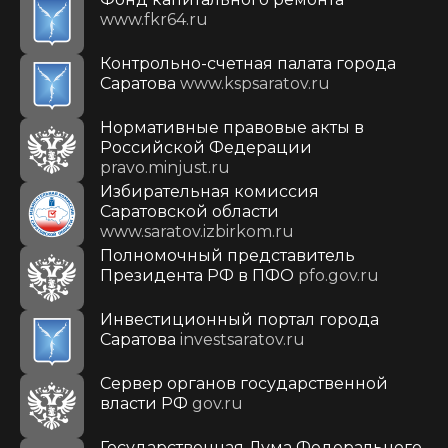
www.fkr64.ru
Контрольно-счетная палата города
Саратова
www.kspsaratov.ru
Нормативные правовые акты в
Российской Федерации
pravo.minjust.ru
Избирательная комиссия
Саратовской области
www.saratov.izbirkom.ru
Полномочный представитель
Президента РФ в ПФО
pfo.gov.ru
Инвестиционный портал города
Саратова
investsaratov.ru
Сервер органов государственной
власти РФ
gov.ru
Государственная Дума Федерального