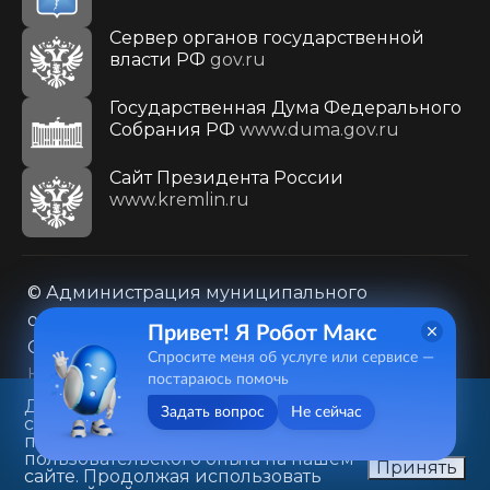
Сервер органов государственной
власти РФ
gov.ru
Государственная Дума Федерального
Собрания РФ
www.duma.gov.ru
Cайт Президента России
www.kremlin.ru
© Администрация муниципального
образования городского округа «Город
Привет! Я Робот Макс
Саратов»
Спросите меня об услуге или сервисе —
Контакты
Карта сайта
постараюсь помочь
Политика в отношении обработки
Данный веб-сайт использует
Задать вопрос
Не сейчас
cookie-файлы в целях
персональных данных
предоставления вам лучшего
410031, г. Саратов, ул. Первомайская, д. 78
пользовательского опыта на нашем
Принять
сайте. Продолжая использовать
+7(8452)26-02-49