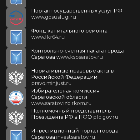
Портал государственных услуг РФ
www.gosuslugi.ru
Фонд капитального ремонта
www.fkr64.ru
Контрольно-счетная палата города
Саратова
www.kspsaratov.ru
Нормативные правовые акты в
Российской Федерации
pravo.minjust.ru
Избирательная комиссия
Саратовской области
www.saratov.izbirkom.ru
Полномочный представитель
Президента РФ в ПФО
pfo.gov.ru
Инвестиционный портал города
Саратова
investsaratov.ru