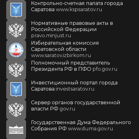
Контрольно-счетная палата города
Саратова
www.kspsaratov.ru
Нормативные правовые акты в
Российской Федерации
pravo.minjust.ru
Избирательная комиссия
Саратовской области
www.saratov.izbirkom.ru
Полномочный представитель
Президента РФ в ПФО
pfo.gov.ru
Инвестиционный портал города
Саратова
investsaratov.ru
Сервер органов государственной
власти РФ
gov.ru
Государственная Дума Федерального
Собрания РФ
www.duma.gov.ru