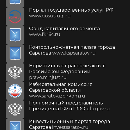
Портал государственных услуг РФ
www.gosuslugi.ru
Фонд капитального ремонта
www.fkr64.ru
Контрольно-счетная палата города
Саратова
www.kspsaratov.ru
Нормативные правовые акты в
Российской Федерации
pravo.minjust.ru
Избирательная комиссия
Саратовской области
www.saratov.izbirkom.ru
Полномочный представитель
Президента РФ в ПФО
pfo.gov.ru
Инвестиционный портал города
Саратова
investsaratov.ru