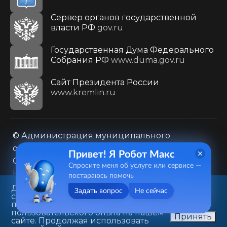
Сервер органов государственной
власти РФ
gov.ru
Государственная Дума Федерального
Собрания РФ
www.duma.gov.ru
Cайт Президента России
www.kremlin.ru
© Администрация муниципального
образования городского округа «Город
Привет! Я Робот Макс
Саратов»
Спросите меня об услуге или сервисе —
Контакты
Карта сайта
постараюсь помочь
Политика в отношении обработки
Данный веб-сайт использует
Задать вопрос
Не сейчас
cookie-файлы в целях
персональных данных
предоставления вам лучшего
410031, г. Саратов, ул. Первомайская, д. 78
пользовательского опыта на нашем
Принять
сайте. Продолжая использовать
+7(8452)26-02-49