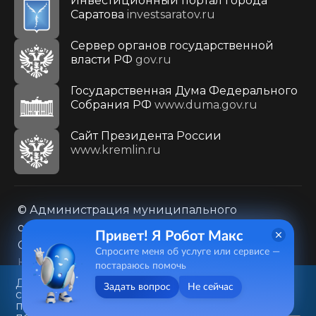
Инвестиционный портал города
Саратова
investsaratov.ru
Сервер органов государственной
власти РФ
gov.ru
Государственная Дума Федерального
Собрания РФ
www.duma.gov.ru
Cайт Президента России
www.kremlin.ru
© Администрация муниципального
образования городского округа «Город
Привет! Я Робот Макс
Саратов»
Спросите меня об услуге или сервисе —
Контакты
Карта сайта
постараюсь помочь
Политика в отношении обработки
Данный веб-сайт использует
Задать вопрос
Не сейчас
cookie-файлы в целях
персональных данных
предоставления вам лучшего
410031, г. Саратов, ул. Первомайская, д. 78