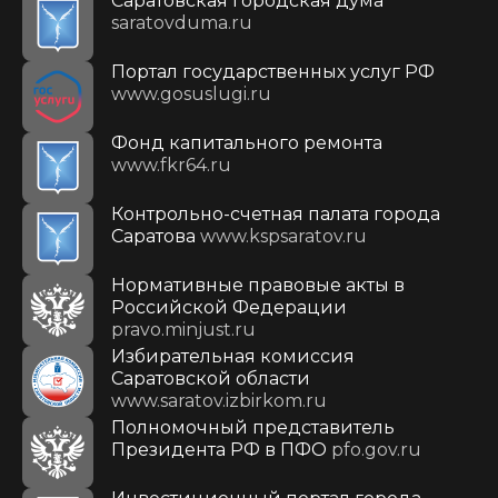
Саратовская городская дума
saratovduma.ru
Портал государственных услуг РФ
www.gosuslugi.ru
Фонд капитального ремонта
www.fkr64.ru
Контрольно-счетная палата города
Саратова
www.kspsaratov.ru
Нормативные правовые акты в
Российской Федерации
pravo.minjust.ru
Избирательная комиссия
Саратовской области
www.saratov.izbirkom.ru
Полномочный представитель
Президента РФ в ПФО
pfo.gov.ru