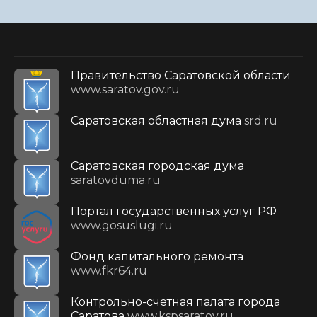
Правительство Саратовской области
www.saratov.gov.ru
Саратовская областная дума
srd.ru
Саратовская городская дума
saratovduma.ru
Портал государственных услуг РФ
www.gosuslugi.ru
Фонд капитального ремонта
www.fkr64.ru
Контрольно-счетная палата города
Саратова
www.kspsaratov.ru