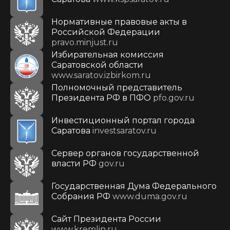
Нормативные правовые акты в
Российской Федерации
pravo.minjust.ru
Избирательная комиссия
Саратовской области
www.saratov.izbirkom.ru
Полномочный представитель
Президента РФ в ПФО
pfo.gov.ru
Инвестиционный портал города
Саратова
investsaratov.ru
Сервер органов государственной
власти РФ
gov.ru
Государственная Дума Федерального
Собрания РФ
www.duma.gov.ru
Cайт Президента России
www.kremlin.ru