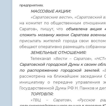
предприятиях.
МАССОВЫЕ АКЦИИ:
«Саратовские вести», «Саратовский в
на комитет по общественным отношени
Саратов», пишут, что
объявлена акция «
сложить мозаику жизни Саратова военных
присылать жителей города свои воспоми
обещают оперативно размещать собранны
ЗЕМЕЛЬНЫЕ ОТНОШЕНИЯ:
Телеканал
«Вести – Саратов», «НСТ»
Саратовской городской Думы к своим об
по распоряжению городской землей.
«В
рассмотрена на ближайшем заседании С
инициативу о передаче управления з
Государственной Думы РФ Н. Панков и деп
ТОРГОВЛЯ:
«ТВЦ – Саратов», «Русское ра
сельскохозяйственного рынка в поселке 