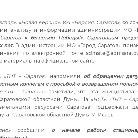
згляд», «Новая версия», ИА «Версия. Саратов»,
со сс
ями, анализу и информации администрации МО «
Саратов к 65-летию Победы!». Саратовцам предл
 лет.
В администрации МО «Город Саратов» приз
нания по электронной почте admsite@admsaratov
е материалы на официальном сайте.
, «ТНТ – Саратов»
напомнили
об обращении депу
ластным коллегам с просьбой о возвращении полно
ести – Саратов»
заметили, что эта инициатива 
аратовской областной Думы. На
«НСТ», «ТНТ – Са
емельными ресурсами Саратова поддержали де
утат Саратовской областной Думы М. Исаев.
дио»
сообщили
о начале работы стациона
Юбилейный.