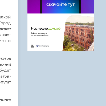
ылкой
Город
агают
ывают
.ru и
татов
мочий
будет
ратов»
путат
рного