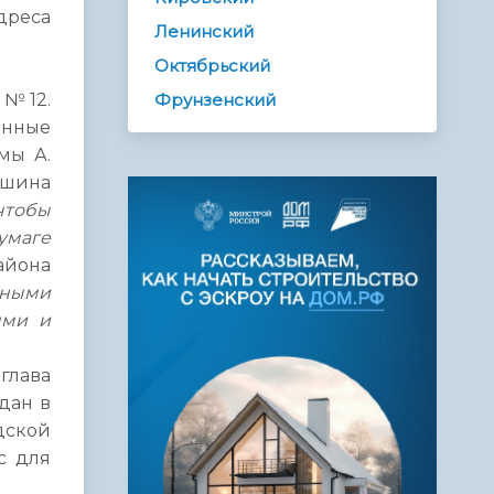
реса
Ленинский
Октябрьский
 №12.
Фрунзенский
онные
мы А.
ешина
чтобы
умаге
айона
нными
ями и
глава
дан в
дской
с для