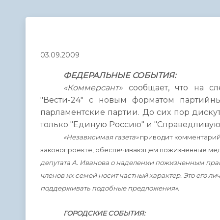
Телефонный справочник
Аппарат 
администрации
03.09.2009
ФЕДЕРАЛЬНЫЕ СОБЫТИЯ:
«Коммерсант»
сообщает, что на сл
"Вести-24" с новым форматом партийны
парламентские партии. До сих пор дискут
только "Единую Россию" и "Справедливую
«Независимая газета»
приводит комментарий 
законопроекте, обеспечивающем пожизненные меди
депутата А. Иванова о наделении пожизненным прав
членов их семей носит частный характер. Это его ли
поддерживать подобные предложения».
ГОРОДСКИЕ СОБЫТИЯ: