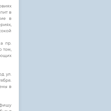
овиях
пит в
тие в
риях,
сокой
а пр.
 том,
ающих
д ул.
ября.
ены в
афишу