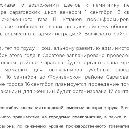
сказал о возложении цветов к памятнику п
ора саратовских школ вечером 1 сентября. В с
 сжиженного газа П. Угланов проинформиро
а также сообщил о планах по дальнейшему обнов
ать совместно с администрацией Волжского райо
митет по труду и социальному развитию админист
ябрь этого года в Саратове запланировано проведе
инском районе Саратова будет организована яр
 ярмарки для выпускников учебных завед
т 16 сентября во Фрунзенском районе Саратова
оне города 16 сентября планируется проведение яр
вакансий для женщин будет организована 17 сентя
сентября заседания городской комиссии по охране труда. В ег
ного травматизма на городских предприятиях, а также о 
района, по снижению уровня производственного травмати