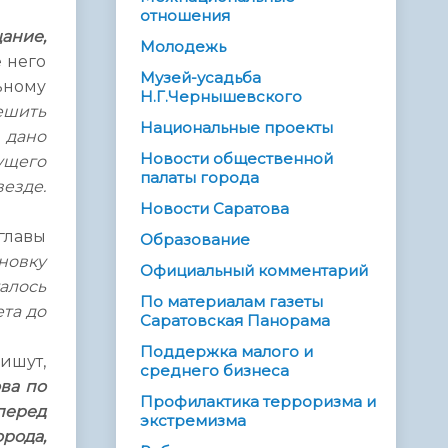
отношения
ание,
Молодежь
е него
Музей-усадьба
ьному
Н.Г.Чернышевского
ешить
Национальные проекты
 дано
Новости общественной
ущего
палаты города
езде.
Новости Саратова
главы
Образование
новку
Официальный комментарий
алось
По материалам газеты
та до
Саратовская Панорама
Поддержка малого и
ишут,
среднего бизнеса
ва по
Профилактика терроризма и
перед
экстремизма
рода,