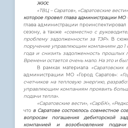
ЖКХ:
«ТВЦ – Саратов»,
«Саратовские вести»
которое провел глава администрации МО «
глава администрации проинспектировал 
сезону, а также
«совместно с руководит
проблему задолженности за ТЭР»
. В сю
поручение управляющим компаниям до 1 
года и снизить задолженность прошлых л
Времени остается очень мало. На это и б
В рамках материала
«Саратовских 
администрации МО «Город Саратов»:
«Го
счетчиков на тепловую энергию, разрабо
управляющим компаниям проявить большу
подачи тепла».
«Саратовские вести», «СарБК», «Редко
что
в Саратове состоялось совместное со
вопросам погашения дебиторской зад
компанией и возобновления подачи