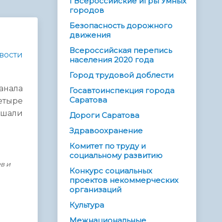
I Всероссийские игры Умных
городов
Безопасность дорожного
движения
Всероссийская перепись
вости
населения 2020 года
Город трудовой доблести
анала
Госавтоинспекция города
Саратова
етыре
ашали
Дороги Саратова
Здравоохранение
Комитет по труду и
социальному развитию
в и
Конкурс социальных
проектов некоммерческих
организаций
Культура
Межнациональные