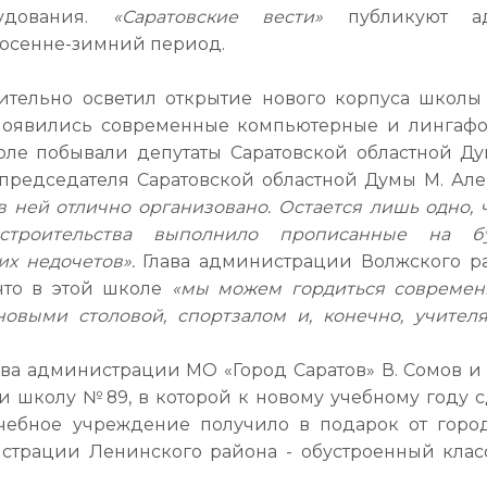
рудования.
«Саратовские вести»
публикуют ад
 осенне-зимний период.
тельно осветил открытие нового корпуса школы
 появились современные компьютерные и лингаф
коле побывали депутаты Саратовской областной Ду
 председателя Саратовской областной Думы М. Ал
в ней отлично организовано. Остается лишь одно, 
 строительства выполнило прописанные на б
х недочетов».
Глава администрации Волжского р
 что в этой школе
«мы можем гордиться совреме
овыми столовой, спортзалом и, конечно, учител
лава администрации МО «Город Саратов» В. Сомов и 
и школу №89, в которой к новому учебному году с
чебное учреждение получило в подарок от горо
истрации Ленинского района - обустроенный клас