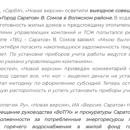
, «СарБК», «Новая версия»
осветили
выездное совещ
Город Саратов» В. Сомов в Волжском районе.
В ход
готовность жилых домов к предстоящему отопител
елями управляющих компаний и ТСЖ попытался р
жете
«ТВЦ – Саратов»
В. Сомов заявил:
«Мною было
октября погасить накопившуюся задолженность тек
ет. По установке приборов учета работы ведутся в
ыло указано управляющим компаниям».
вестей», «Новой версии»
приведен комментарий 
род сделал все, что мог – выделил деньги на уста
тал методику по оформлению субсидий. Теперь ост
ю расторопность и успеть установить приборы уче
ллегия. Ру», «Новая версия», ИА «Версия. Саратов»
п
вещание руководства «ВоТГК» и прокуратуры Сарато
олженности за потребленные энергоресурсы 
 горячего водоснабжения в жилой фонд го