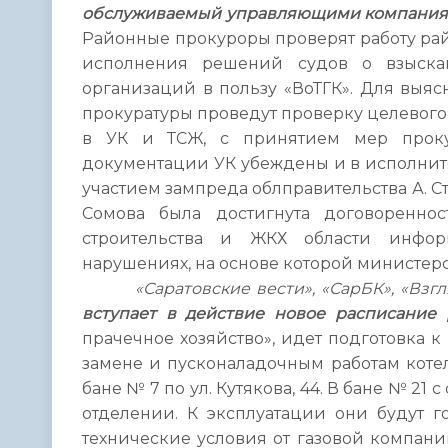
обслуживаемый управляющими компания
Районные прокуроры проверят работу ра
исполнения решений судов о взыск
организаций в пользу «ВоТГК». Для выя
прокуратуры проведут проверку целевого
в УК и ТСЖ, с принятием мер прокур
документации УК убеждены и в исполните
участием зампреда облправительства А. С
Сомова была достигнута договореннос
строительства и ЖКХ области инф
нарушениях, на основе которой министерс
«Саратовские вести», «СарБК», «Взг
вступает в действие новое расписание 
прачечное хозяйство», идет подготовка к
замене и пусконаладочным работам котель
бане № 7 по ул. Кутякова, 44. В бане № 2
отделении. К эксплуатации они будут г
технические условия от газовой компани