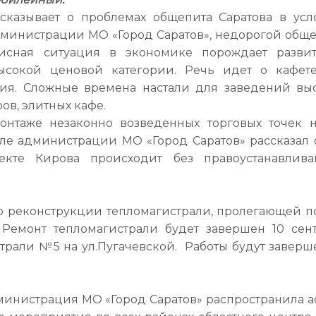
сказывает о проблемах общепита Саратова в усл
министрации МО «Город Саратов», недорогой обще
зисная ситуация в экономике порождает разви
сокой ценовой категории. Речь идет о кафете
ния. Сложные времена настали для заведений вы
ов, элитных кафе.
нтаже незаконно возведенных торговых точек н
ле администрации МО «Город Саратов» рассказал о
екте Кирова происходит без правоустанавлив
по реконструкции тепломагистрали, пролегающей по
 Ремонт тепломагистрали будет завершен 10 сент
трали №5 на ул.Пугачевской. Работы будут заверш
министрация МО «Город Саратов» распространила 