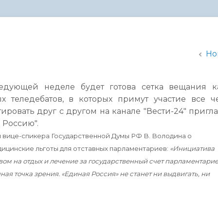
администрации
Но
едующей неделе будет готова сетка вещания к
х теледебатов, в которых примут участие все ч
ировать друг с другом на канале "Вести-24" пригл
 Россию".
вице-спикера Государственной Думы РФ В. Володина о
цинские льготы для отставных парламентариев:
«Инициатива
ом на отдых и лечение за государственный счет парламентарие
чная точка зрения. «Единая Россия» не станет ни выдвигать, ни