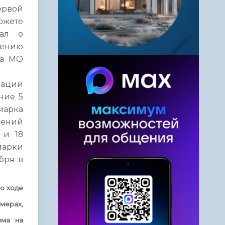
ервой
южете
вал о
лению
на МО
рации
ние 5
марка
ений
 и 18
марки
бря в
о ходе
мерах,
зма на