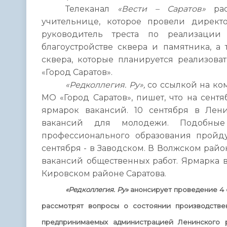
Телеканал
«Вести – Саратов»
рас
учительнице, которое провели директ
руководитель треста по реализации
благоустройстве сквера и памятника, 
сквера, которые планируется реализов
«Город Саратов».
«Редколлегия. Ру»,
со ссылкой на ко
МО «Город Саратов», пишет, что на сент
ярмарок вакансий. 10 сентября в Лен
вакансий для молодежи. Подобные
профессионального образования пройду
сентября - в Заводском. В Волжском рай
вакансий общественных работ. Ярмарка 
Кировском районе Саратова.
«Редколлегия. Ру»
анонсирует проведение 4 
рассмотрят вопросы о состоянии производствен
предпринимаемых администрацией Ленинского 