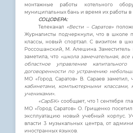
монтажные работы котельного обо
муниципальных бань и время их работы в
СОЦСФЕРА:
Телеканал
«Вести – Саратов»
положи
Журналисты подчеркнули, что в школе
классы, новый спортзал. С визитом в ш
Россошанский, М. Алешина. Заместитель
заметила, что
«школа замечательная, все 
областное управление капитального
договоренности по устранению небольши
МО «Город Саратов» В. Сараев заметил,
кабинетами, компьютерными классами, н
учениками».
«СарБК»
сообщает, что 1 сентября г
МО «Город Саратов» О. Грищенко посетил
эксплуатацию новый учебный корпус. У
власти 3 музыкальных центра, от админ
иностранных языков.