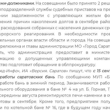
ми-должниками.
На совещании было принято 2 реш
йподразделений службы судебных приставов на пр
ании задолженности с управляющих жилым ф
снения причин накопления долгов в сентябре рай
 расходования собранных с населения денежных ср
орского реагирования. В необходимости про
льных органах власти области и города. На совеща
трелюхина и главы администрации МО «Город Сарато
ть, что администрация предоставит в министе
ормацию о допущенных управляющими компа
тво подготовит обращение в облпрокуратуру.
ляд-Инфо», ИА «Версия. Саратов»
пишут, что
с 15 се
работы саратовских бань
. По сообщению МУП «Б
 работе бань в зимний период. Заканчиваются рабо
ного оборудования в бане № 4 на ул. Б. Горная, 11
1 с середины августа ремонтируются печи-каменки в
отовы в сентябре. Кроме того, предприятием пол
и по котельной бане № 16, где в будущем году нач