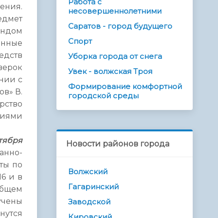
Работа с
ения.
несовершеннолетними
едмет
Саратов - город будущего
ондом
Спорт
онные
едств
Уборка города от снега
верок
Увек - волжская Троя
нии с
Формирование комфортной
в» В.
городской среды
рство
ниями
нтября
Новости районов города
анно-
ты по
Волжский
6 и в
Гагаринский
 общем
учены
Заводской
нутся
Кировский