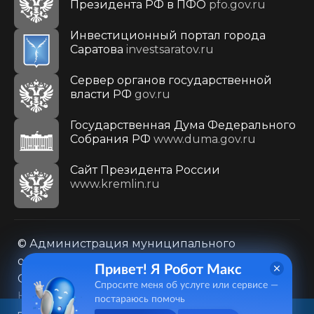
Президента РФ в ПФО
pfo.gov.ru
Инвестиционный портал города
Саратова
investsaratov.ru
Сервер органов государственной
власти РФ
gov.ru
Государственная Дума Федерального
Собрания РФ
www.duma.gov.ru
Cайт Президента России
www.kremlin.ru
© Администрация муниципального
образования городского округа «Город
Привет! Я Робот Макс
Саратов»
Спросите меня об услуге или сервисе —
Контакты
Карта сайта
постараюсь помочь
Политика в отношении обработки