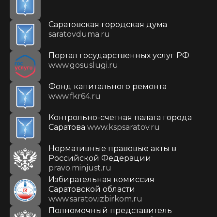
Саратовская городская дума
saratovduma.ru
Портал государственных услуг РФ
www.gosuslugi.ru
Фонд капитального ремонта
www.fkr64.ru
Контрольно-счетная палата города
Саратова
www.kspsaratov.ru
Нормативные правовые акты в
Российской Федерации
pravo.minjust.ru
Избирательная комиссия
Саратовской области
www.saratov.izbirkom.ru
Полномочный представитель