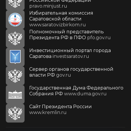
Российской Федерации
pravo.minjust.ru
Избирательная комиссия
Саратовской области
www.saratov.izbirkom.ru
Полномочный представитель
Президента РФ в ПФО
pfo.gov.ru
Инвестиционный портал города
Саратова
investsaratov.ru
Сервер органов государственной
власти РФ
gov.ru
Государственная Дума Федерального
Собрания РФ
www.duma.gov.ru
Cайт Президента России
www.kremlin.ru