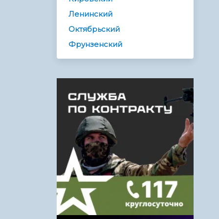
Ленинский
Октябрьский
Фрунзенский