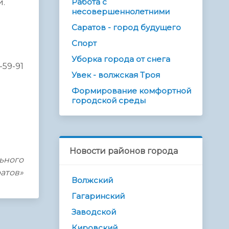
Работа с
и.
несовершеннолетними
Саратов - город будущего
Спорт
Уборка города от снега
-59-91
Увек - волжская Троя
Формирование комфортной
городской среды
Новости районов города
ьного
ратов»
Волжский
Гагаринский
Заводской
Кировский