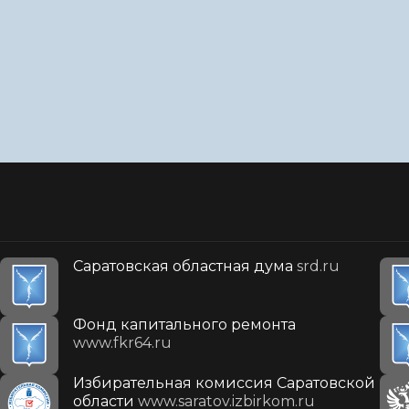
Саратовская областная дума
srd.ru
Фонд капитального ремонта
www.fkr64.ru
Избирательная комиссия Саратовской
области
www.saratov.izbirkom.ru