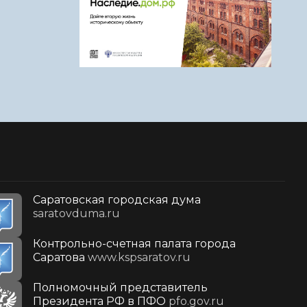
Саратовская городская дума
saratovduma.ru
Контрольно-счетная палата города
Саратова
www.kspsaratov.ru
Полномочный представитель
Президента РФ в ПФО
pfo.gov.ru