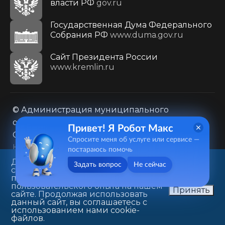
власти РФ
gov.ru
Государственная Дума Федерального
Собрания РФ
www.duma.gov.ru
Cайт Президента России
www.kremlin.ru
© Администрация муниципального
образования городского округа «Город
Привет! Я Робот Макс
Саратов»
Спросите меня об услуге или сервисе —
Контакты
Карта сайта
постараюсь помочь
Политика в отношении обработки
Данный веб-сайт использует
Задать вопрос
Не сейчас
cookie-файлы в целях
персональных данных
предоставления вам лучшего
410031, г. Саратов, ул. Первомайская, д. 78
пользовательского опыта на нашем
Принять
сайте. Продолжая использовать
+7(8452)26-02-49
данный сайт, вы соглашаетесь с
использованием нами cookie-
файлов.