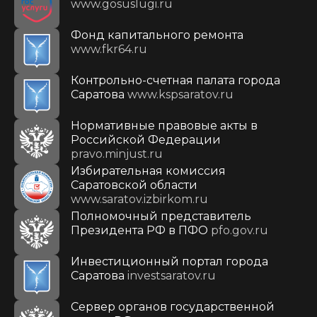
www.gosuslugi.ru
Фонд капитального ремонта
www.fkr64.ru
Контрольно-счетная палата города
Саратова
www.kspsaratov.ru
Нормативные правовые акты в
Российской Федерации
pravo.minjust.ru
Избирательная комиссия
Саратовской области
www.saratov.izbirkom.ru
Полномочный представитель
Президента РФ в ПФО
pfo.gov.ru
Инвестиционный портал города
Саратова
investsaratov.ru
Сервер органов государственной