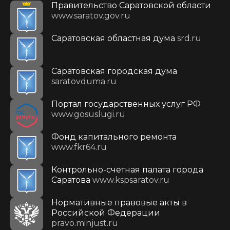
Правительство Саратовской области
www.saratov.gov.ru
Саратовская областная дума
srd.ru
Саратовская городская дума
saratovduma.ru
Портал государственных услуг РФ
www.gosuslugi.ru
Фонд капитального ремонта
www.fkr64.ru
Контрольно-счетная палата города
Саратова
www.kspsaratov.ru
Нормативные правовые акты в
Российской Федерации
pravo.minjust.ru