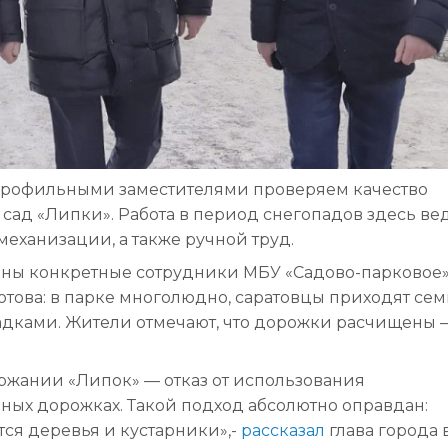
 профильными заместителями проверяем качество
сад «Липки». Работа в период снегопадов здесь ве
механизации, а также ручной труд.
лены конкретные сотрудники МБУ «Садово-парковое»
отова: в парке многолюдно, саратовцы приходят сем
дками. Жители отмечают, что дорожки расчищены —
жании «Липок» — отказ от использования
ных дорожках. Такой подход абсолютно оправдан:
ся деревья и кустарники»,-
рассказал
глава города 