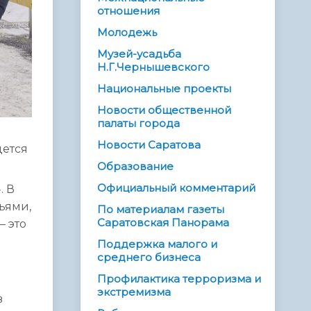
отношения
Молодежь
Музей-усадьба
Н.Г.Чернышевского
Национальные проекты
Новости общественной
палаты города
Новости Саратова
дется
Образование
Официальный комментарий
. В
ьями,
По материалам газеты
Саратовская Панорама
 это
Поддержка малого и
среднего бизнеса
Профилактика терроризма и
экстремизма
в