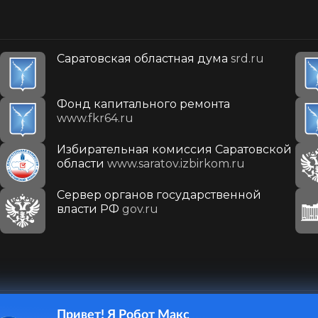
Саратовская областная дума
srd.ru
Фонд капитального ремонта
www.fkr64.ru
Избирательная комиссия Саратовской
области
www.saratov.izbirkom.ru
Сервер органов государственной
власти РФ
gov.ru
Привет! Я Робот Макс
410031, г. Саратов, ул. Первомайская, д. 78