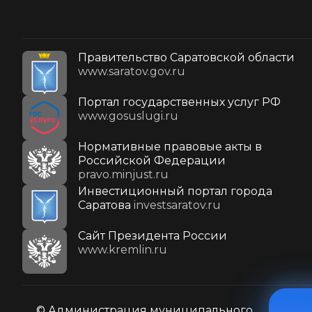
Правительство Саратовской области
www.saratov.gov.ru
Портал государственных услуг РФ
www.gosuslugi.ru
Нормативные правовые акты в
Российской Федерации
pravo.minjust.ru
Инвестиционный портал города
Саратова
investsaratov.ru
Cайт Президента России
www.kremlin.ru
© Администрация муниципального