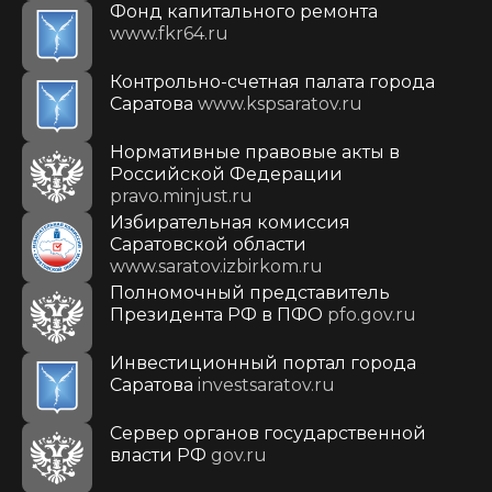
Фонд капитального ремонта
www.fkr64.ru
Контрольно-счетная палата города
Саратова
www.kspsaratov.ru
Нормативные правовые акты в
Российской Федерации
pravo.minjust.ru
Избирательная комиссия
Саратовской области
www.saratov.izbirkom.ru
Полномочный представитель
Президента РФ в ПФО
pfo.gov.ru
Инвестиционный портал города
Саратова
investsaratov.ru
Сервер органов государственной
власти РФ
gov.ru