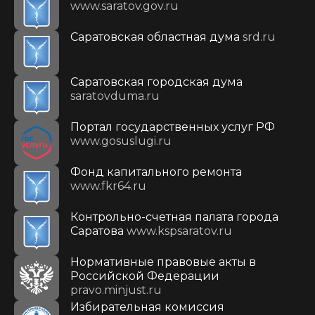
www.saratov.gov.ru
Саратовская областная дума
srd.ru
Саратовская городская дума
saratovduma.ru
Портал государственных услуг РФ
www.gosuslugi.ru
Фонд капитального ремонта
www.fkr64.ru
Контрольно-счетная палата города
Саратова
www.kspsaratov.ru
Нормативные правовые акты в
Российской Федерации
pravo.minjust.ru
Избирательная комиссия