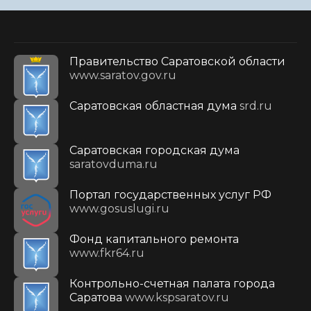
Правительство Саратовской области
www.saratov.gov.ru
Саратовская областная дума
srd.ru
Саратовская городская дума
saratovduma.ru
Портал государственных услуг РФ
www.gosuslugi.ru
Фонд капитального ремонта
www.fkr64.ru
Контрольно-счетная палата города
Саратова
www.kspsaratov.ru