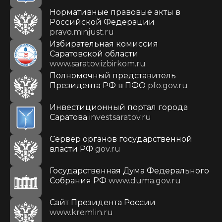
Нормативные правовые акты в
Российской Федерации
pravo.minjust.ru
Избирательная комиссия
Саратовской области
www.saratov.izbirkom.ru
Полномочный представитель
Президента РФ в ПФО
pfo.gov.ru
Инвестиционный портал города
Саратова
investsaratov.ru
Сервер органов государственной
власти РФ
gov.ru
Государственная Дума Федерального
Собрания РФ
www.duma.gov.ru
Cайт Президента России
www.kremlin.ru