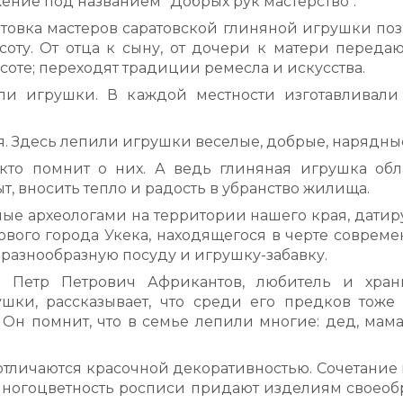
жение под названием "Добрых рук мастерство".
товка мастеров саратовской глиняной игрушки поз
соту. От отца к сыну, от дочери к матери передаю
соте; переходят традиции ремесла и искусства.
ли игрушки. В каждой местности изготавливали
. Здесь лепили игрушки веселые, добрые, нарядны
кто помнит о них. А ведь глиняная игрушка обл
, вносить тепло и радость в убранство жилища.
е археологами на территории нашего края, датир
кового города Укека, находящегося в черте совреме
 разнообразную посуду и игрушку-забавку.
к Петр Петрович Африкантов, любитель и хран
шки, рассказывает, что среди его предков тоже
Он помнит, что в семье лепили многие: дед, мама
тличаются красочной декоративностью. Сочетание 
 многоцветность росписи придают изделиям своеоб