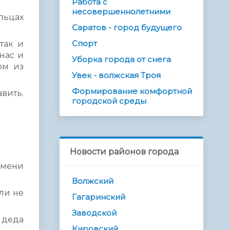
Работа с
несовершеннолетними
льцах
Саратов - город будущего
Спорт
так и
нас и
Уборка города от снега
ом из
Увек - волжская Троя
Формирование комфортной
авить.
городской среды
Новости районов города
емени
Волжский
ыли не
Гагаринский
Заводской
 деда
Кировский