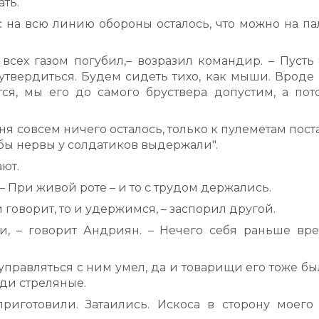
ать.
с на всю линию обороны осталось, что можно на па
 всех газом погубил,– возразил командир. – Пусть 
утвердиться. Будем сидеть тихо, как мыши. Вроде 
тся, мы его до самого бруствера допустим, а пот
я совсем ничего осталось, только к пулеметам пост
обы нервы у солдатиков выдержали".
ают.
. – При живой роте – и то с трудом держались.
 говорит, то и удержимся, – заспорил другой.
и, – говорит Андриян. – Нечего себя раньше вр
управляться с ним умел, да и товарищи его тоже б
ди стреляные.
риготовили. Затаились. Искоса в сторону моего