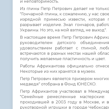
и неповторимость.
Из глины Петр Петрович делает не только
"Гончарной глины, к сожалению, у нас свое
изрядной примесью извести, которая 
разрывает изделие. Знал гончаров, рабо
Украины. Но это, на мой взгляд, не выход".
В настоящее время Петр Петрович Африка
руководителем детского объединени
удовольствием работает с глиной, люб
встречаются в разных местах нашей обла
получить желаемые пластичность и цвет.
Работы Африкантова официально отнес
Некоторые из них хранятся в музеях.
Петр Петрович является призером многих 
медведя" отобрана в Фонд ЮНЕСКО.
Петр Африкантов участвовал в Междун
"Семейные ремесленные мастерские: 
проходившей в 2003 году в Москве, и в
рукотворной игрушки в городе Чебоксар