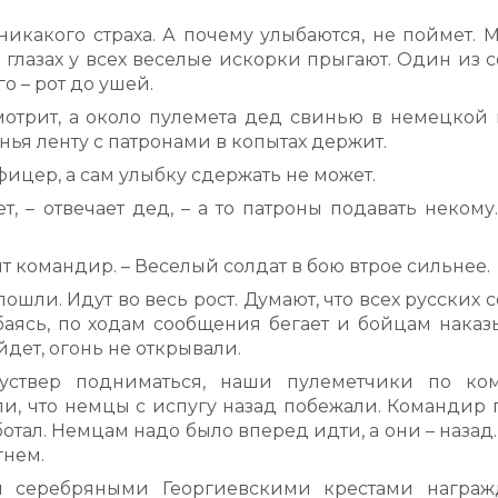
никакого страха. А почему улыбаются, не поймет. 
 в глазах у всех веселые искорки прыгают. Один из 
о – рот до ушей.
трит, а около пулемета дед свинью в немецкой 
нья ленту с патронами в копытах держит.
фицер, а сам улыбку сдержать не может.
, – отвечает дед, – а то патроны подавать некому.
ит командир. – Веселый солдат в бою втрое сильнее.
ошли. Идут во весь рост. Думают, что всех русских 
аясь, по ходам сообщения бегает и бойцам наказы
дет, огонь не открывали.
уствер подниматься, наши пулеметчики по ко
и, что немцы с испугу назад побежали. Командир 
отал. Немцам надо было вперед идти, а они – назад.
гнем.
и серебряными Георгиевскими крестами награж