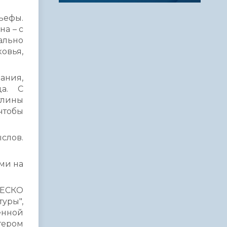
ьефы.
на – с
ально
овья,
ания,
да. С
глины
чтобы
слов.
ми на
НЕСКО
уры",
енной
тером