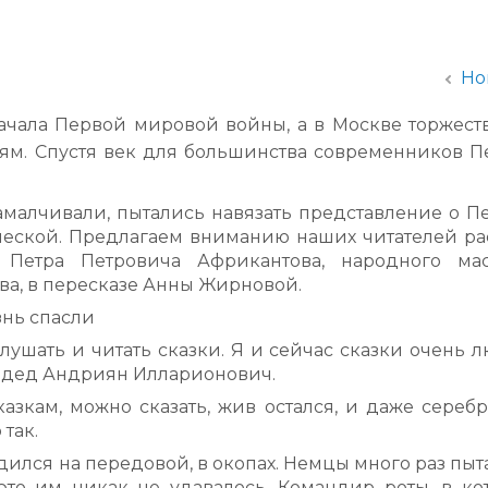
администрации
Но
 начала Первой мировой войны, а в Москве торжест
ям. Спустя век для большинства современников П
амалчивали, пытались навязать представление о П
еской. Предлагаем вниманию наших читателей рас
Петра Петровича Африкантова, народного мас
а, в пересказе Анны Жирновой.
знь спасли
лушать и читать сказки. Я и сейчас сказки очень л
 дед Андриян Илларионович.
азкам, можно сказать, жив остался, и даже сереб
так.
ился на передовой, в окопах. Немцы много раз пыт
это им никак не удавалось. Командир роты, в ко