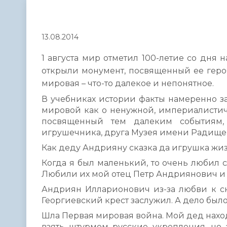
Телефонный справочник
Аппарат 
администрации
13.08.2014
1 августа мир отметил 100-летие со дня
открыли монумент, посвященный ее геро
мировая – что-то далекое и непонятное.
В учебниках истории факты намеренно з
мировой как о ненужной, империалистич
посвященный тем далеким событиям, 
игрушечника, друга Музея имени Радищев
Как деду Андрияну сказка да игрушка жи
Когда я был маленький, то очень любил с
Любили их мой отец Петр Андриянович и
Андриян Илларионович из-за любви к ск
Георгиевский крест заслужил. А дело было 
Шла Первая мировая война. Мой дед наход
взять штурмом русские укрепления, но 