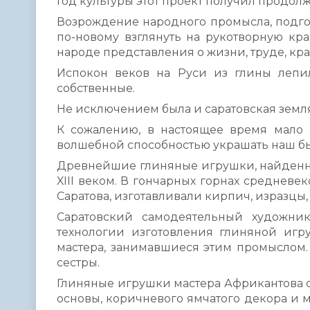
Год культуры этот проект получил продол
Возрождение народного промысла, подго
по-новому взглянуть на рукотворную кра
народе представления о жизни, труде, кра
Испокон веков на Руси из глины лепи
собственные.
Не исключением была и саратовская земля
К сожалению, в настоящее время мало 
волшебной способностью украшать наш быт
Древнейшие глиняные игрушки, найденны
XIII веком. В гончарных горнах средневе
Саратова, изготавливали кирпич, изразцы,
Саратовский самодеятельный художни
технологии изготовления глиняной игру
мастера, занимавшиеся этим промыслом. 
сестры.
Глиняные игрушки мастера Африкантова о
основы, коричневого ямчатого декора и