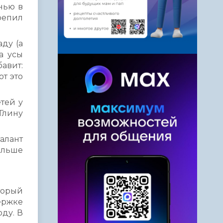
нью в
репил
ду (а
а усы
бавит:
от это
тей у
Глину
алант
дальше
торый
ержке
ду. В