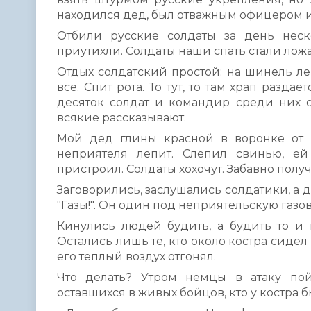
находился дед, был отважным офицером и
Отбили русские солдаты за день неск
приутихли. Солдаты наши спать стали ложа
Отдых солдатский простой: на шинель лег
все. Спит рота. То тут, то там храп разд
десяток солдат и командир среди них о
всякие рассказывают.
Мой дед глины красной в воронке от 
неприятеля лепит. Слепил свинью, е
пристроил. Солдаты хохочут. Забавно полу
Заговорились, заслушались солдатики, а д
"Газы!". Он один под неприятельскую газов
Кинулись людей будить, а будить то и н
Остались лишь те, кто около костра сидел
его теплый воздух отгонял.
Что делать? Утром немцы в атаку по
оставшихся в живых бойцов, кто у костра бы