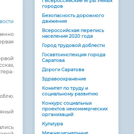
I Всероссийские игры Умных
городов
Безопасность дорожного
движения
вости
Всероссийская перепись
венно
населения 2020 года
ервая
Город трудовой доблести
Госавтоинспекция города
ервой
Саратова
сказ,
Дороги Саратова
тера-
Здравоохранение
Комитет по труду и
социальному развитию
юблю.
Конкурс социальных
проектов некоммерческих
ряный
организаций
Культура
ались
Межнациональные
торой