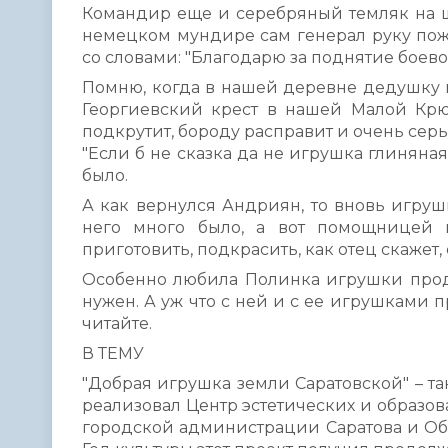
Командир еще и серебряный темляк на ш
немецком мундире сам генерал руку пож
со словами: "Благодарю за поднятие боевог
Помню, когда в нашей деревне дедушку пр
Георгиевский крест в нашей Малой Крюк
подкрутит, бороду расправит и очень серье
"Если б не сказка да не игрушка глиняная
было.
А как вернулся Андриян, то вновь игрушк
него много было, а вот помощницей 
приготовить, подкрасить, как отец скажет, 
Особенно любила Полинка игрушки продав
нужен. А уж что с ней и с ее игрушками п
читайте.
В ТЕМУ
"Добрая игрушка земли Саратовской" – т
реализовал Центр эстетических и образ
городской администрации Саратова и Об