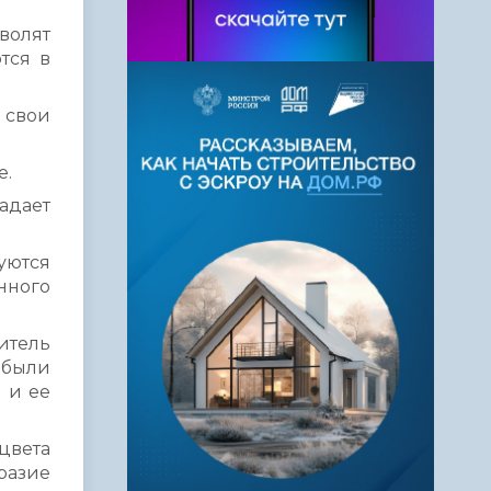
волят
тся в
 свои
е.
адает
уются
нного
итель
 были
 и ее
цвета
разие