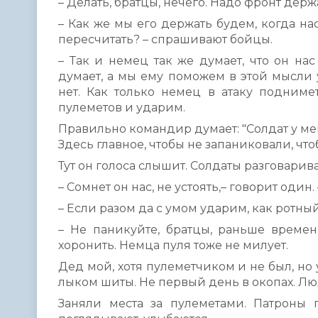
– Делать, братцы, нечего. Надо фронт держ
– Как же мы его держать будем, когда на
пересчитать? – спрашивают бойцы.
– Так и немец так же думает, что он нас
думает, а мы ему поможем в этой мысли 
нет. Как только немец в атаку подниме
пулеметов и ударим.
Правильно командир думает: "Солдат у мен
Здесь главное, чтобы не запаниковали, чт
Тут он голоса слышит. Солдаты разговарив
– Сомнет он нас, не устоять,– говорит один
– Если разом да с умом ударим, как ротный
– Не паникуйте, братцы, раньше времен
хоронить. Немца пуля тоже не милует.
Дед мой, хотя пулеметчиком и не был, но 
лыком шиты. Не первый день в окопах. Лю
Заняли места за пулеметами. Патроны п