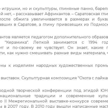
 игрушки, но и скульптуры, глиняные панно, барел
й нет, – рассказывает Африкантов. – Саратовская гли
после обжига увеличивается в размерах и букв
тавших в Саратове, а глину привозящих из Подмоск
нтов является педагогом дополнительного образов
я "Керамика". Лепкой занимается с 1994 го
ит и по-своему ее чувствует. Он знает, какие 
сти, как нужно смешивать разные виды материала, 
ены к изделиям народных художественных промы
выставок. Скульптурная композиция "Охота с лайка
ародной творческой конференции под эгидой Ю
национальные традиции и современные культ
о II Межрегиональной выставке-конкурсе соврем
ы в 2007 году. В 2010 году вышли написанные мас