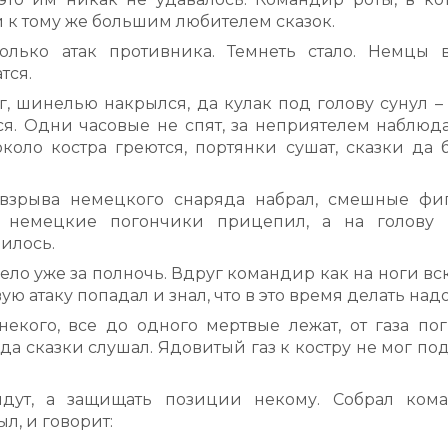
 к тому же большим любителем сказок.
олько атак противника. Темнеть стало. Немцы 
тся.
, шинелью накрылся, да кулак под голову сунул – 
ается. Одни часовые не спят, за неприятелем наблюд
коло костра греются, портянки сушат, сказки да 
взрыва немецкого снаряда набрал, смешные фи
й немецкие погончики прицепил, а на голову 
чилось.
ело уже за полночь. Вдруг командир как на ноги вс
ую атаку попадал и знал, что в это время делать надо
екого, все до одного мертвые лежат, от газа пог
 да сказки слушал. Ядовитый газ к костру не мог по
йдут, а защищать позиции некому. Собрал ком
л, и говорит: