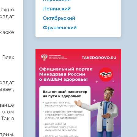
Ленинский
Можно
солдат
Октябрьский
Фрунзенский
каске
 Всех
солдат
вает,
манде
потом
 Так в
дены.