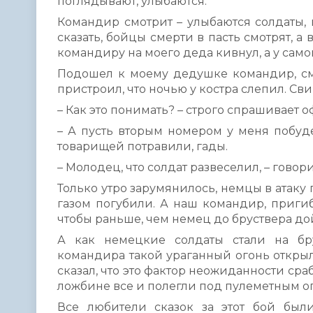
поглядывают, улыбаются.
Командир смотрит – улыбаются солдаты, 
сказать, бойцы смерти в пасть смотрят, а
командиру на моего деда кивнул, а у самог
Подошел к моему дедушке командир, смо
пристроил, что ночью у костра слепил. Сви
– Как это понимать? – строго спрашивает о
– А пусть вторым номером у меня побудет
товарищей потравили, гады.
– Молодец, что солдат развеселил, – говор
Только утро зарумянилось, немцы в атаку п
газом погубили. А наш командир, пригиб
чтобы раньше, чем немец до бруствера дой
А как немецкие солдаты стали на бр
командира такой ураганный огонь открыл
сказал, что это фактор неожиданности сраб
ложбине все и полегли под пулеметным о
Все любители сказок за этот бой был