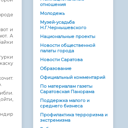
отношения
Молодежь
вроде
Музей-усадьба
Н.Г.Чернышевского
вот и
ают. А
Национальные проекты
байки
Новости общественной
палаты города
гурки
Новости Саратова
каску
Образование
Официальный комментарий
кочит:
.
По материалам газеты
Саратовская Панорама
ибли.
дойти,
Поддержка малого и
среднего бизнеса
андир
Профилактика терроризма и
экстремизма