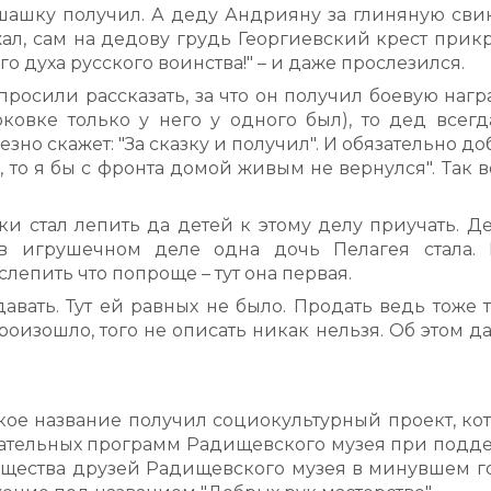
ашку получил. А деду Андрияну за глиняную сви
ал, сам на дедову грудь Георгиевский крест прик
о духа русского воинства!" – и даже прослезился.
осили рассказать, за что он получил боевую награ
овке только у него у одного был), то дед всегд
зно скажет: "За сказку и получил". И обязательно до
, то я бы с фронта домой живым не вернулся". Так в
и стал лепить да детей к этому делу приучать. Де
в игрушечном деле одна дочь Пелагея стала. 
слепить что попроще – тут она первая.
ать. Тут ей равных не было. Продать ведь тоже т
роизошло, того не описать никак нельзя. Об этом 
акое название получил социокультурный проект, ко
овательных программ Радищевского музея при подд
щества друзей Радищевского музея в минувшем го