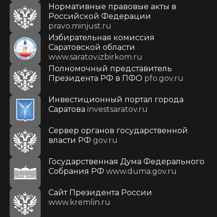
Нормативные правовые акты в
Российской Федерации
pravo.minjust.ru
Избирательная комиссия
Саратовской области
www.saratov.izbirkom.ru
Полномочный представитель
Президента РФ в ПФО
pfo.gov.ru
Инвестиционный портал города
Саратова
investsaratov.ru
Сервер органов государственной
власти РФ
gov.ru
Государственная Дума Федерального
Собрания РФ
www.duma.gov.ru
Cайт Президента России
www.kremlin.ru