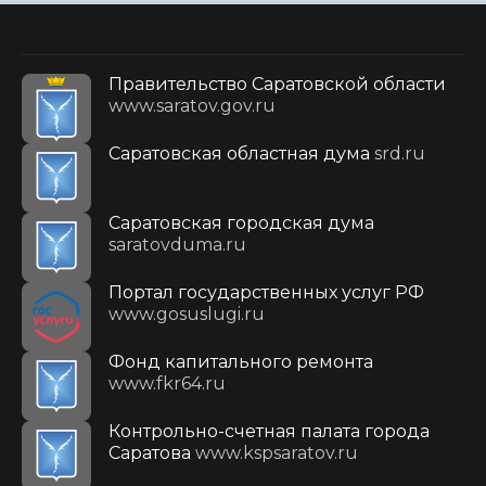
Правительство Саратовской области
www.saratov.gov.ru
Саратовская областная дума
srd.ru
Саратовская городская дума
saratovduma.ru
Портал государственных услуг РФ
www.gosuslugi.ru
Фонд капитального ремонта
www.fkr64.ru
Контрольно-счетная палата города
Саратова
www.kspsaratov.ru