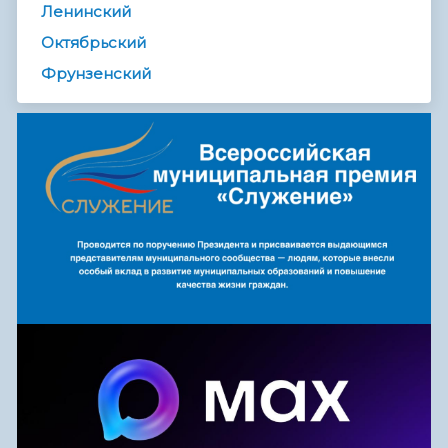
Ленинский
Октябрьский
Фрунзенский