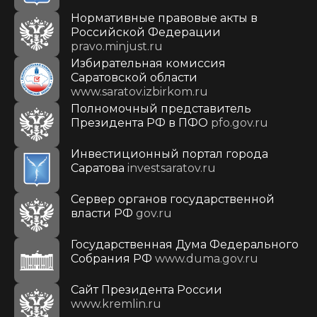
Нормативные правовые акты в
Российской Федерации
pravo.minjust.ru
Избирательная комиссия
Саратовской области
www.saratov.izbirkom.ru
Полномочный представитель
Президента РФ в ПФО
pfo.gov.ru
Инвестиционный портал города
Саратова
investsaratov.ru
Сервер органов государственной
власти РФ
gov.ru
Государственная Дума Федерального
Собрания РФ
www.duma.gov.ru
Cайт Президента России
www.kremlin.ru