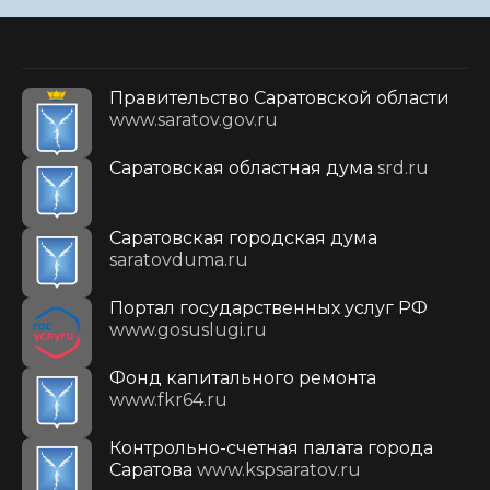
Правительство Саратовской области
www.saratov.gov.ru
Саратовская областная дума
srd.ru
Саратовская городская дума
saratovduma.ru
Портал государственных услуг РФ
www.gosuslugi.ru
Фонд капитального ремонта
www.fkr64.ru
Контрольно-счетная палата города
Саратова
www.kspsaratov.ru