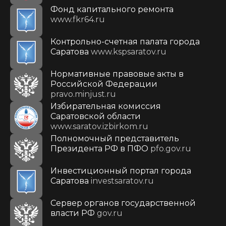
Фонд капитального ремонта
www.fkr64.ru
Контрольно-счетная палата города
Саратова
www.kspsaratov.ru
Нормативные правовые акты в
Российской Федерации
pravo.minjust.ru
Избирательная комиссия
Саратовской области
www.saratov.izbirkom.ru
Полномочный представитель
Президента РФ в ПФО
pfo.gov.ru
Инвестиционный портал города
Саратова
investsaratov.ru
Сервер органов государственной
власти РФ
gov.ru