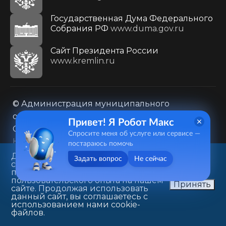
Государственная Дума Федерального
Собрания РФ
www.duma.gov.ru
Cайт Президента России
www.kremlin.ru
© Администрация муниципального
образования городского округа «Город
Привет! Я Робот Макс
Саратов»
Спросите меня об услуге или сервисе —
Контакты
Карта сайта
постараюсь помочь
Политика в отношении обработки
Данный веб-сайт использует
Задать вопрос
Не сейчас
cookie-файлы в целях
персональных данных
предоставления вам лучшего
410031, г. Саратов, ул. Первомайская, д. 78
пользовательского опыта на нашем
Принять
сайте. Продолжая использовать
+7(8452)26-02-49
данный сайт, вы соглашаетесь с
использованием нами cookie-
файлов.