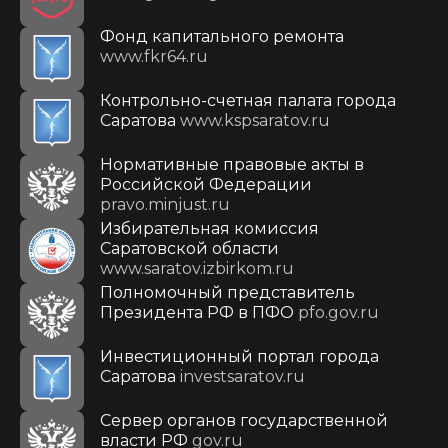
Фонд капитального ремонта
www.fkr64.ru
Контрольно-счетная палата города
Саратова
www.kspsaratov.ru
Нормативные правовые акты в
Российской Федерации
pravo.minjust.ru
Избирательная комиссия
Саратовской области
www.saratov.izbirkom.ru
Полномочный представитель
Президента РФ в ПФО
pfo.gov.ru
Инвестиционный портал города
Саратова
investsaratov.ru
Сервер органов государственной
власти РФ
gov.ru