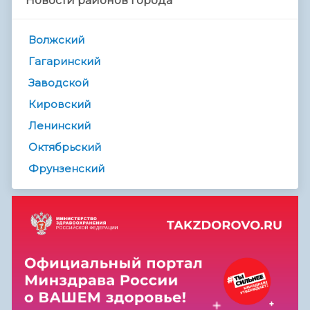
Новости районов города
Волжский
Гагаринский
Заводской
Кировский
Ленинский
Октябрьский
Фрунзенский