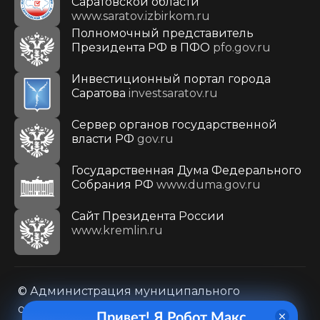
Саратовской области
www.saratov.izbirkom.ru
Полномочный представитель
Президента РФ в ПФО
pfo.gov.ru
Инвестиционный портал города
Саратова
investsaratov.ru
Сервер органов государственной
власти РФ
gov.ru
Государственная Дума Федерального
Собрания РФ
www.duma.gov.ru
Cайт Президента России
www.kremlin.ru
© Администрация муниципального
образования городского округа «Город
Привет! Я Робот Макс