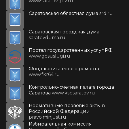
www.saratov.gov.ru
Саратовская областная дума
srd.ru
Саратовская городская дума
saratovduma.ru
Портал государственных услуг РФ
www.gosuslugi.ru
Фонд капитального ремонта
www.fkr64.ru
Контрольно-счетная палата города
Саратова
www.kspsaratov.ru
Нормативные правовые акты в
Российской Федерации
pravo.minjust.ru
Избирательная комиссия