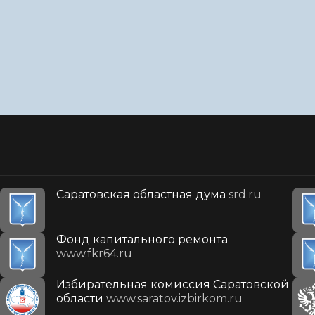
Саратовская областная дума
srd.ru
Фонд капитального ремонта
www.fkr64.ru
Избирательная комиссия Саратовской
области
www.saratov.izbirkom.ru