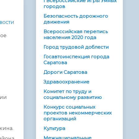
I Всероссийские игры Умных
городов
Безопасность дорожного
движения
вости
Всероссийская перепись
ное
населения 2020 года
Город трудовой доблести
Госавтоинспекция города
Саратова
Дороги Саратова
Здравоохранение
Комитет по труду и
ции
социальному развитию
Конкурс социальных
проектов некоммерческих
организаций
кина.
Культура
Межнациональные
айона