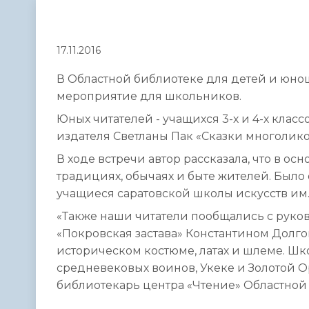
Телефонный справочник
Аппарат 
администрации
17.11.2016
В Областной библиотеке для детей и юнош
мероприятие для школьников.
Юных читателей - учащихся 3-х и 4-х клас
издателя Светланы Пак «Сказки многолико
В ходе встречи автор рассказала, что в о
традициях, обычаях и быте жителей. Было
учащиеся саратовской школы искусств им.
«Также наши читатели пообщались с руко
«Покровская застава» Константином Долг
историческом костюме, латах и шлеме. Шк
средневековых воинов, Укеке и Золотой Ор
библиотекарь центра «Чтение» Областной