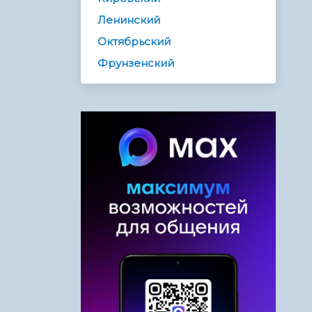
Ленинский
Октябрьский
Фрунзенский