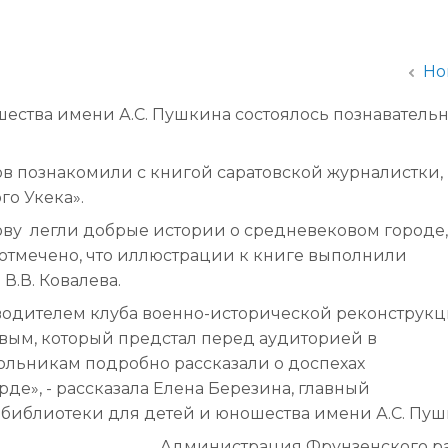
администрации
Но
ества имени А.С. Пушкина состоялось познаватель
сов познакомили с книгой саратовской журналистки,
го Укека».
снову легли добрые истории о средневековом городе,
 отмечено, что иллюстрации к книге выполнили
 В.В. Ковалева.
водителем клуба военно-исторической реконструк
овым, который предстал перед аудиторией в
ольникам подробно рассказали о доспехах
де», - рассказала Елена Березина, главный
 библиотеки для детей и юношества имени А.С. Пуш
Администрация Фрунзенского р