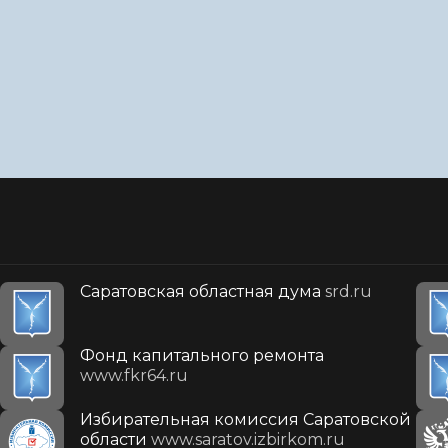
Саратовская областная дума
srd.ru
Фонд капитального ремонта
www.fkr64.ru
Избирательная комиссия Саратовской
области
www.saratov.izbirkom.ru