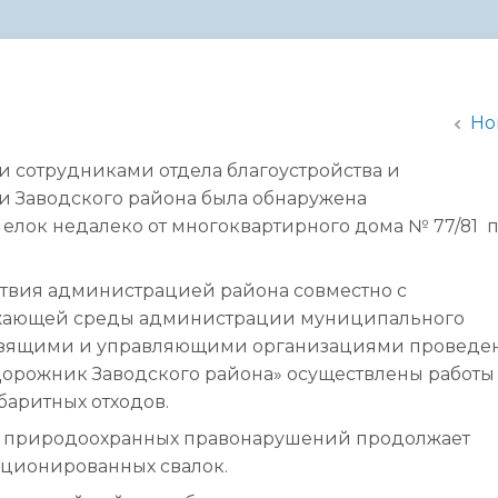
администрации
Но
и сотрудниками отдела благоустройства и
 Заводского района была обнаружена
лок недалеко от многоквартирного дома № 77/81 по
твия администрацией района совместно с
ружающей среды администрации муниципального
ывозящими и управляющими организациями проведе
орожник Заводского района» осуществлены работы
абаритных отходов.
в природоохранных правонарушений продолжает
кционированных свалок.