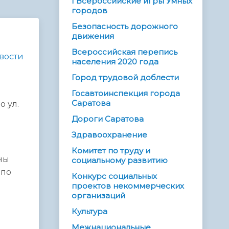
I Всероссийские игры Умных
городов
Безопасность дорожного
движения
Всероссийская перепись
вости
населения 2020 года
Город трудовой доблести
Госавтоинспекция города
Саратова
 ул.
Дороги Саратова
Здравоохранение
Комитет по труду и
ны
социальному развитию
 по
Конкурс социальных
проектов некоммерческих
организаций
Культура
Межнациональные