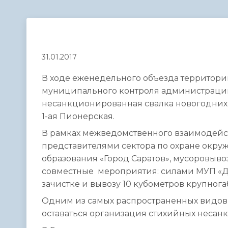
Телефонный справочник
Аппарат 
администрации
31.01.2017
В ходе еженедельного объезда территори
муниципального контроля администрации
несанкционированная свалка новогодних е
1-ая Пионерская.
В рамках межведомственного взаимодейс
представителями сектора по охране ок
образования «Город Саратов», мусоров
совместные мероприятия: силами МУП «Д
зачистке и вывозу 10 кубометров крупног
Одним из самых распространенных видо
оставаться организация стихийных несан