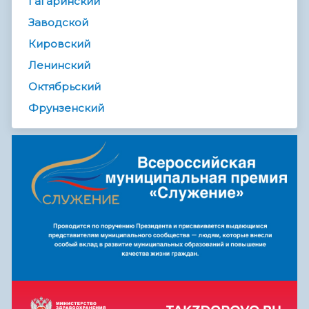
Гагаринский
Заводской
Кировский
Ленинский
Октябрьский
Фрунзенский