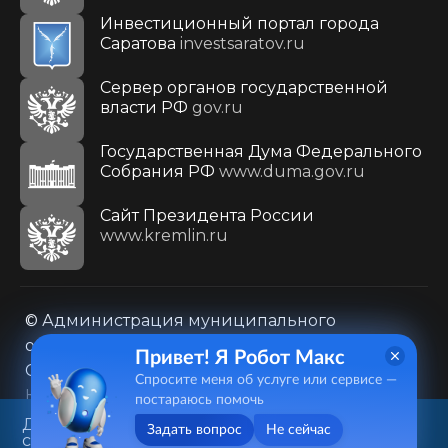
Инвестиционный портал города
Саратова
investsaratov.ru
Сервер органов государственной
власти РФ
gov.ru
Государственная Дума Федерального
Собрания РФ
www.duma.gov.ru
Cайт Президента России
www.kremlin.ru
© Администрация муниципального
образования городского округа «Город
Привет! Я Робот Макс
Саратов»
Спросите меня об услуге или сервисе —
Контакты
Карта сайта
постараюсь помочь
Политика в отношении обработки
Данный веб-сайт использует
Задать вопрос
Не сейчас
cookie-файлы в целях
персональных данных