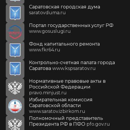
Саратовская городская дума
saratovduma.ru
Портал государственных услуг РФ
www.gosuslugi.ru
Фонд капитального ремонта
www.fkr64.ru
Контрольно-счетная палата города
Саратова
www.kspsaratov.ru
Нормативные правовые акты в
Российской Федерации
pravo.minjust.ru
Избирательная комиссия
Саратовской области
www.saratov.izbirkom.ru
Полномочный представитель
Президента РФ в ПФО
pfo.gov.ru