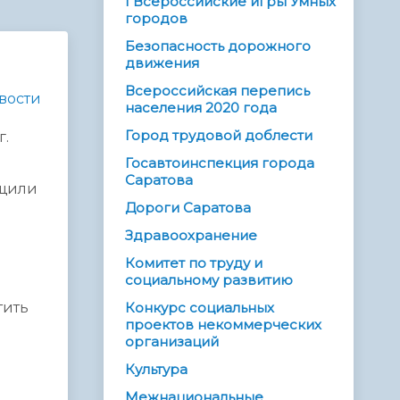
I Всероссийские игры Умных
городов
Безопасность дорожного
движения
Всероссийская перепись
вости
населения 2020 года
Город трудовой доблести
г.
Госавтоинспекция города
Саратова
бщили
Дороги Саратова
Здравоохранение
Комитет по труду и
социальному развитию
тить
Конкурс социальных
проектов некоммерческих
организаций
Культура
Межнациональные