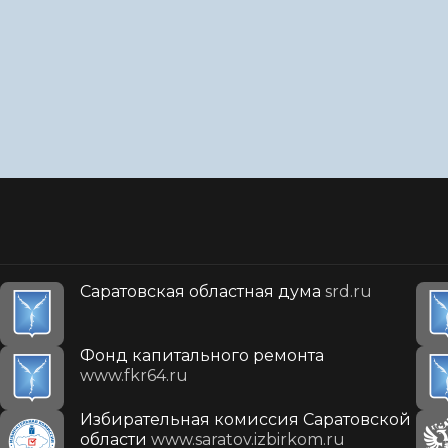
Саратовская областная дума
srd.ru
Фонд капитального ремонта
www.fkr64.ru
Избирательная комиссия Саратовской
области
www.saratov.izbirkom.ru