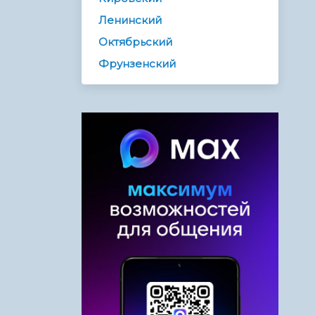
Ленинский
Октябрьский
Фрунзенский