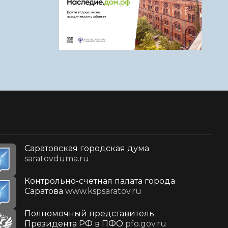
Саратовская городская дума
saratovduma.ru
Контрольно-счетная палата города
Саратова
www.kspsaratov.ru
Полномочный представитель
Президента РФ в ПФО
pfo.gov.ru