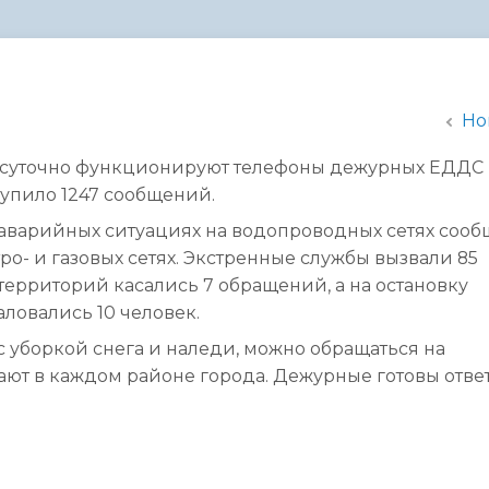
администрации
Но
осуточно функционируют телефоны дежурных ЕДДС 
оступило 1247 сообщений.
б аварийных ситуациях на водопроводных сетях соо
ктро- и газовых сетях. Экстренные службы вызвали 85
ерриторий касались 7 обращений, а на остановку
ловались 10 человек.
с уборкой снега и наледи, можно обращаться на
ают в каждом районе города. Дежурные готовы отве