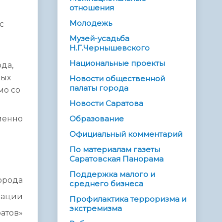
отношения
Молодежь
с
Музей-усадьба
Н.Г.Чернышевского
Национальные проекты
да,
ных
Новости общественной
палаты города
мо со
Новости Саратова
менно
Образование
Официальный комментарий
По материалам газеты
Саратовская Панорама
Поддержка малого и
орода
среднего бизнеса
рации
Профилактика терроризма и
экстремизма
атов»