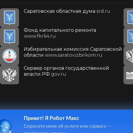
Саратовская областная дума
srd.ru
Фонд капитального ремонта
www.fkr64.ru
Избирательная комиссия Саратовской
области
www.saratov.izbirkom.ru
Сервер органов государственной
власти РФ
gov.ru
Привет! Я Робот Макс
410031, г. Саратов, ул. Первомайская, д. 78
Спросите меня об услуге или сервисе —
+7(8452)26-02-49