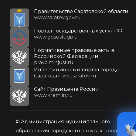
Правительство Саратовской области
www.saratov.gov.ru
Портал государственных услуг РФ
www.gosuslugi.ru
Нормативные правовые акты в
Российской Федерации
pravo.minjust.ru
Инвестиционный портал города
Саратова
investsaratov.ru
Cайт Президента России
www.kremlin.ru
© Администрация муниципального
образования городского округа «Город