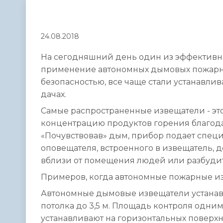
Телефонный справочник
Аппарат 
администрации
24.08.2018
На сегодняшний день один из эффективны
применение автономных дымовых пожарн
безопасностью, все чаще стали устанавлив
дачах.
Самые распространенные извещатели - эт
концентрацию продуктов горения благодар
«Почувствовав» дым, прибор подает спец
оповещателя, встроенного в извещатель, д
вблизи от помещения людей или разбуди
Примеров, когда автономные пожарные из
Автономные дымовые извещатели устанав
потолка до 3,5 м. Площадь контроля одним
устанавливают на горизонтальных поверхно