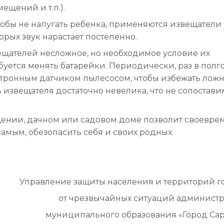
ещений и т.п.).
чтобы не напугать ребенка, применяются извещатели 
орых звук нарастает постепенно.
щателей несложное, но необходимое условие их
уется менять батарейки. Периодически, раз в полго
ектронным датчиком пылесосом, чтобы избежать лож
 извещателя достаточно невелика, что не сопостави
ении, дачном или садовом доме позволит своевре
амым, обезопасить себя и своих родных.
Управление защиты населения и территорий г
от чрезвычайных ситуаций админист
муниципального образования «Город Сар