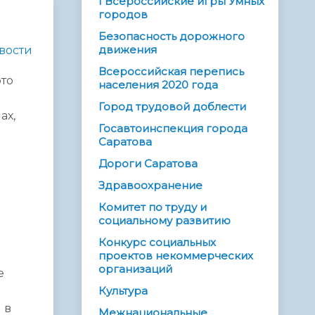
I Всероссийские игры Умных
городов
Безопасность дорожного
движения
вости
Всероссийская перепись
то
населения 2020 года
Город трудовой доблести
ах,
Госавтоинспекция города
Саратова
Дороги Саратова
Здравоохранение
Комитет по труду и
социальному развитию
Конкурс социальных
проектов некоммерческих
организаций
е
Культура
 в
Межнациональные