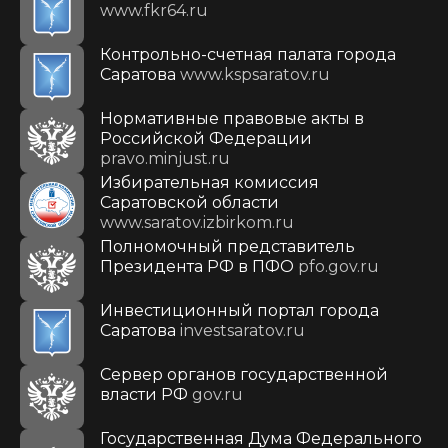
www.fkr64.ru
Контрольно-счетная палата города
Саратова
www.kspsaratov.ru
Нормативные правовые акты в
Российской Федерации
pravo.minjust.ru
Избирательная комиссия
Саратовской области
www.saratov.izbirkom.ru
Полномочный представитель
Президента РФ в ПФО
pfo.gov.ru
Инвестиционный портал города
Саратова
investsaratov.ru
Сервер органов государственной
власти РФ
gov.ru
Государственная Дума Федерального