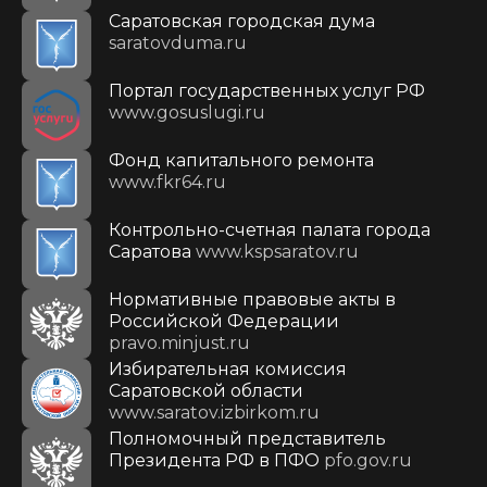
Саратовская городская дума
saratovduma.ru
Портал государственных услуг РФ
www.gosuslugi.ru
Фонд капитального ремонта
www.fkr64.ru
Контрольно-счетная палата города
Саратова
www.kspsaratov.ru
Нормативные правовые акты в
Российской Федерации
pravo.minjust.ru
Избирательная комиссия
Саратовской области
www.saratov.izbirkom.ru
Полномочный представитель
Президента РФ в ПФО
pfo.gov.ru