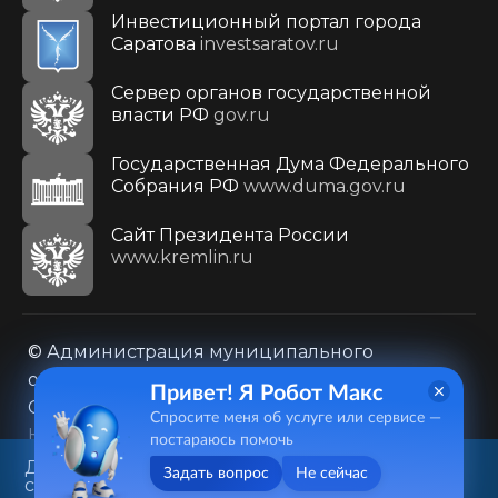
Инвестиционный портал города
Саратова
investsaratov.ru
Сервер органов государственной
власти РФ
gov.ru
Государственная Дума Федерального
Собрания РФ
www.duma.gov.ru
Cайт Президента России
www.kremlin.ru
© Администрация муниципального
образования городского округа «Город
Привет! Я Робот Макс
Саратов»
Спросите меня об услуге или сервисе —
Контакты
Карта сайта
постараюсь помочь
Политика в отношении обработки
Данный веб-сайт использует
Задать вопрос
Не сейчас
cookie-файлы в целях
персональных данных