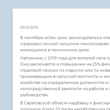
Телефонный справочник
Аппарат 
администрации
09.10.2019
В сентябре истек срок, законодательно о
страховых пенсий сельским пенсионерам в
имеющимся в пенсионном деле.
Напомним, с 2019 года для жителей села
Она заключается в повышении на 25% фик
страховой пенсии по старости или по ин
проживающим в сельской местности и име
хозяйстве на определенных должностях и 
непосредственной занятости на работах и 
рыбоводства.
В Саратовской области надбавку к фиксир
получили почти 20 тысяч неработающих п