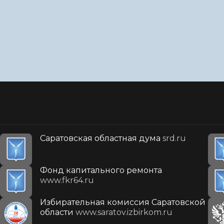
Саратовская областная дума
srd.ru
Фонд капитального ремонта
www.fkr64.ru
Избирательная комиссия Саратовской
области
www.saratov.izbirkom.ru