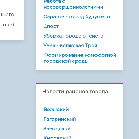
Работа с
несовершеннолетними
нного
Саратов - город будущего
нное)
Спорт
Уборка города от снега
Увек - волжская Троя
Формирование комфортной
городской среды
Новости районов города
Волжский
Гагаринский
Заводской
Кировский