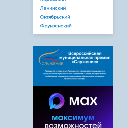
Ленинский
Октябрьский
Фрунзенский