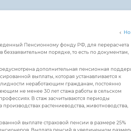
администрации
Но
тведенный Пенсионному фонду РФ, для перерасчета
 беззаявительном порядке, то есть по документам,
 предусмотрена дополнительная пенсионная поддер
сированной выплаты, которая устанавливается к
валидности неработающим гражданам, постоянно
ющим не менее 30 лет стажа работы в сельском
профессиях. В стаж засчитываются периоды
в производствах растениеводства, животноводства,
ованной выплате страховой пенсии в размере 25%
енсионеров. Выплата пенсий в увеличенном размер