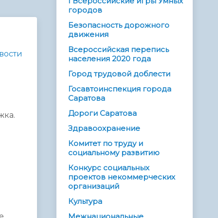
I Всероссийские игры Умных
городов
Безопасность дорожного
движения
Всероссийская перепись
вости
населения 2020 года
Город трудовой доблести
Госавтоинспекция города
Саратова
Дороги Саратова
жка.
Здравоохранение
Комитет по труду и
социальному развитию
Конкурс социальных
проектов некоммерческих
организаций
Культура
е
Межнациональные