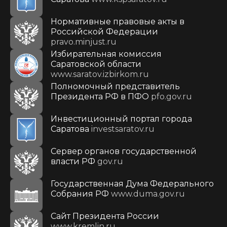
Нормативные правовые акты в
Российской Федерации
pravo.minjust.ru
Избирательная комиссия
Саратовской области
www.saratov.izbirkom.ru
Полномочный представитель
Президента РФ в ПФО
pfo.gov.ru
Инвестиционный портал города
Саратова
investsaratov.ru
Сервер органов государственной
власти РФ
gov.ru
Государственная Дума Федерального
Собрания РФ
www.duma.gov.ru
Cайт Президента России
www.kremlin.ru