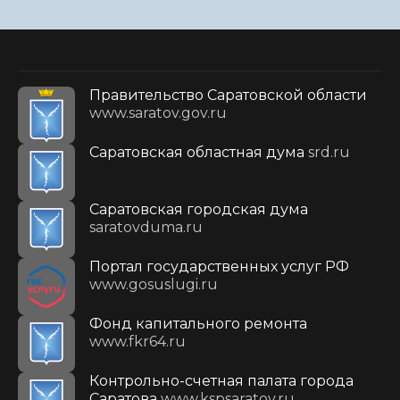
Правительство Саратовской области
www.saratov.gov.ru
Саратовская областная дума
srd.ru
Саратовская городская дума
saratovduma.ru
Портал государственных услуг РФ
www.gosuslugi.ru
Фонд капитального ремонта
www.fkr64.ru
Контрольно-счетная палата города
Саратова
www.kspsaratov.ru