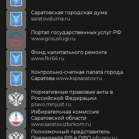
Саратовская городская дума
saratovduma.ru
Портал государственных услуг РФ
www.gosuslugi.ru
Фонд капитального ремонта
www.fkr64.ru
Контрольно-счетная палата города
Саратова
www.kspsaratov.ru
Нормативные правовые акты в
Российской Федерации
pravo.minjust.ru
Избирательная комиссия
Саратовской области
www.saratov.izbirkom.ru
Полномочный представитель
Президента РФ в ПФО
pfo.gov.ru