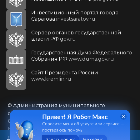
Инвестиционный портал города
Саратова
investsaratov.ru
Сервер органов государственной
власти РФ
gov.ru
Государственная Дума Федерального
Собрания РФ
www.duma.gov.ru
Cайт Президента России
www.kremlin.ru
© Администрация муниципального
образования городского округа «Город
Привет! Я Робот Макс
Саратов»
Спросите меня об услуге или сервисе —
Контакты
Карта сайта
постараюсь помочь
Политика в отношении обработки
Данный веб-сайт использует
Задать вопрос
Не сейчас