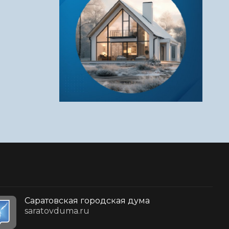
Саратовская городская дума
saratovduma.ru