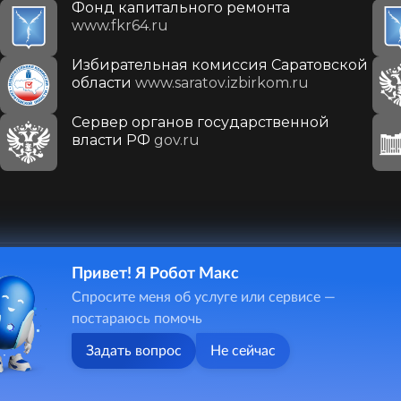
Фонд капитального ремонта
www.fkr64.ru
Избирательная комиссия Саратовской
области
www.saratov.izbirkom.ru
Сервер органов государственной
власти РФ
gov.ru
Привет! Я Робот Макс
410031, г. Саратов, ул. Первомайская, д. 78
Спросите меня об услуге или сервисе —
+7(8452)26-02-49
постараюсь помочь
Задать вопрос
Не сейчас