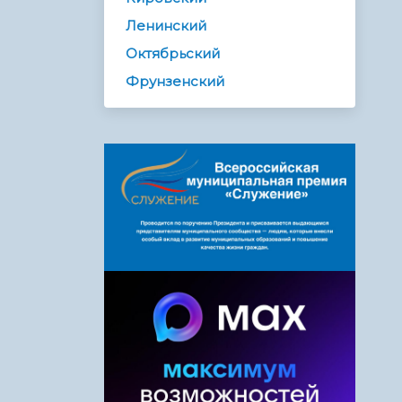
Ленинский
Октябрьский
Фрунзенский