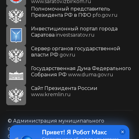
www.saratov.izbirkom.ru
Полномочный представитель
Президента РФ в ПФО
pfo.gov.ru
Инвестиционный портал города
Саратова
investsaratov.ru
Сервер органов государственной
власти РФ
gov.ru
Государственная Дума Федерального
Собрания РФ
www.duma.gov.ru
Cайт Президента России
www.kremlin.ru
© Администрация муниципального
образования городского округа «Город
Привет! Я Робот Макс
Саратов»