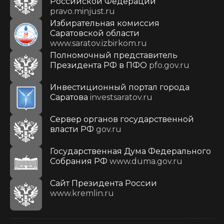
Российской Федерации
pravo.minjust.ru
Избирательная комиссия
Саратовской области
www.saratov.izbirkom.ru
Полномочный представитель
Президента РФ в ПФО
pfo.gov.ru
Инвестиционный портал города
Саратова
investsaratov.ru
Сервер органов государственной
власти РФ
gov.ru
Государственная Дума Федерального
Собрания РФ
www.duma.gov.ru
Cайт Президента России
www.kremlin.ru