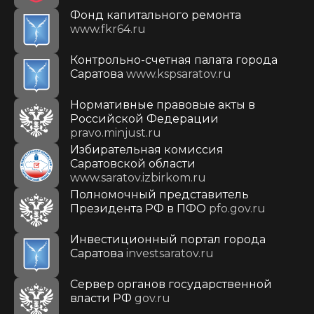
Фонд капитального ремонта
www.fkr64.ru
Контрольно-счетная палата города
Саратова
www.kspsaratov.ru
Нормативные правовые акты в
Российской Федерации
pravo.minjust.ru
Избирательная комиссия
Саратовской области
www.saratov.izbirkom.ru
Полномочный представитель
Президента РФ в ПФО
pfo.gov.ru
Инвестиционный портал города
Саратова
investsaratov.ru
Сервер органов государственной
власти РФ
gov.ru