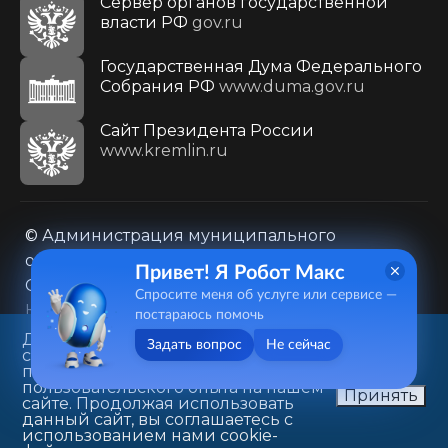
Сервер органов государственной
власти РФ
gov.ru
Государственная Дума Федерального
Собрания РФ
www.duma.gov.ru
Cайт Президента России
www.kremlin.ru
© Администрация муниципального
образования городского округа «Город
Привет! Я Робот Макс
Саратов»
Спросите меня об услуге или сервисе —
Контакты
Карта сайта
постараюсь помочь
Политика в отношении обработки
Данный веб-сайт использует
Задать вопрос
Не сейчас
cookie-файлы в целях
персональных данных
предоставления вам лучшего
410031, г. Саратов, ул. Первомайская, д. 78
пользовательского опыта на нашем
Принять
сайте. Продолжая использовать
+7(8452)26-02-49
данный сайт, вы соглашаетесь с
использованием нами cookie-