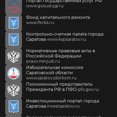
Портал государственных услуг РФ
www.gosuslugi.ru
Фонд капитального ремонта
www.fkr64.ru
Контрольно-счетная палата города
Саратова
www.kspsaratov.ru
Нормативные правовые акты в
Российской Федерации
pravo.minjust.ru
Избирательная комиссия
Саратовской области
www.saratov.izbirkom.ru
Полномочный представитель
Президента РФ в ПФО
pfo.gov.ru
Инвестиционный портал города
Саратова
investsaratov.ru