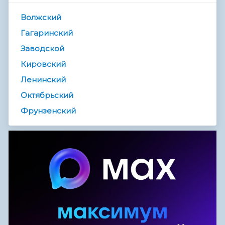
Волжский
Гагаринский
Заводской
Кировский
Ленинский
Октябрьский
Фрунзенский