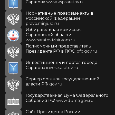
Саратова
www.kspsaratov.ru
Нормативные правовые акты в
Российской Федерации
pravo.minjust.ru
Избирательная комиссия
Саратовской области
www.saratov.izbirkom.ru
Полномочный представитель
Президента РФ в ПФО
pfo.gov.ru
Инвестиционный портал города
Саратова
investsaratov.ru
Сервер органов государственной
власти РФ
gov.ru
Государственная Дума Федерального
Собрания РФ
www.duma.gov.ru
Cайт Президента России